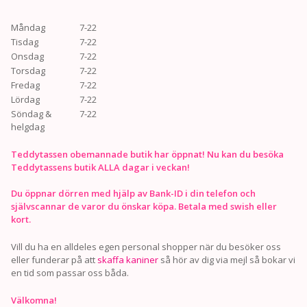
Måndag
7-22
Tisdag
7-22
Onsdag
7-22
Torsdag
7-22
Fredag
7-22
Lördag
7-22
Söndag &
7-22
helgdag
Teddytassen obemannade butik har öppnat! Nu kan du besöka
Teddytassens butik ALLA dagar i veckan!
Du öppnar dörren med hjälp av Bank-ID i din telefon och
självscannar de varor du önskar köpa. Betala med swish eller
kort.
Vill du ha en alldeles egen personal shopper när du besöker oss
eller funderar på att
skaffa kaniner
så hör av dig via mejl så bokar vi
en tid som passar oss båda.
Välkomna!