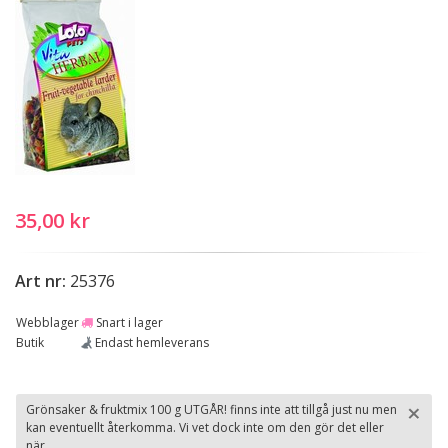
35,00 kr
Art nr:
25376
Webblager
Snart i lager
Butik
Endast hemleverans
×
Grönsaker & fruktmix 100 g UTGÅR! finns inte att tillgå just nu men
kan eventuellt återkomma. Vi vet dock inte om den gör det eller
St
när.