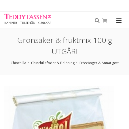
T
EDDY
TASSEN
®
KANINER - TILLBEHÖR - KUNSKAP
Grönsaker & fruktmix 100 g
UTGÅR!
Chinchilla
Chinchillafoder & Belöning
Fröstänger & Annat gott