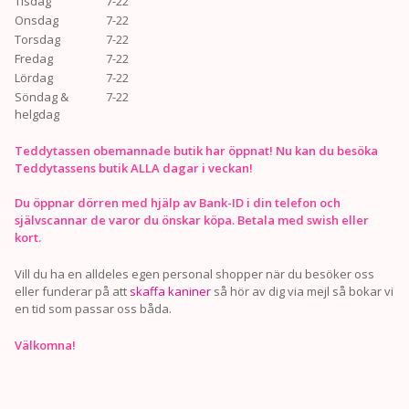
Tisdag
7-22
Onsdag
7-22
Torsdag
7-22
Fredag
7-22
Lördag
7-22
Söndag &
7-22
helgdag
Teddytassen obemannade butik har öppnat! Nu kan du besöka
Teddytassens butik ALLA dagar i veckan!
Du öppnar dörren med hjälp av Bank-ID i din telefon och
självscannar de varor du önskar köpa. Betala med swish eller
kort.
Vill du ha en alldeles egen personal shopper när du besöker oss
eller funderar på att
skaffa kaniner
så hör av dig via mejl så bokar vi
en tid som passar oss båda.
Välkomna!