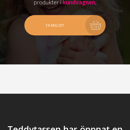
produkter i
kundvagnen
.
TA MIG DIT
Teddytassen har öppnat en