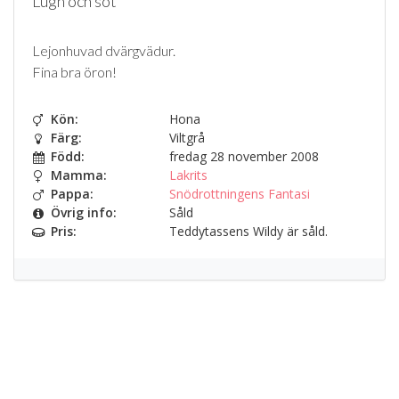
Lugn och söt
Lejonhuvad dvärgvädur.
Fina bra öron!
Kön:
Hona
Färg:
Viltgrå
Född:
fredag 28 november 2008
Mamma:
Lakrits
Pappa:
Snödrottningens Fantasi
Övrig info:
Såld
Pris:
Teddytassens Wildy är såld.