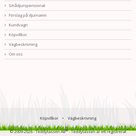
Smådjurspensionat
Förslag på djurnamn
Kundvagn
Köpvillkor
Vägbeskrivning
Om oss
Köpvillkor
•
Vägbeskrivning
®
© 2009-2026 - Teddytassen AB
- Teddytassen är ett registrerat