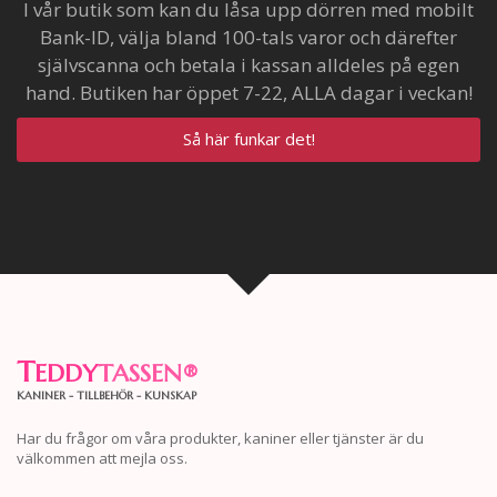
I vår butik som kan du låsa upp dörren med mobilt
Bank-ID, välja bland 100-tals varor och därefter
självscanna och betala i kassan alldeles på egen
hand. Butiken har öppet 7-22, ALLA dagar i veckan!
Så här funkar det!
T
EDDY
TASSEN
®
KANINER - TILLBEHÖR - KUNSKAP
Har du frågor om våra produkter, kaniner eller tjänster är du
välkommen att mejla oss.