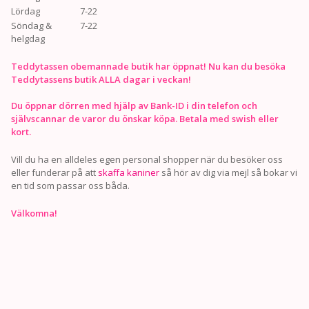
Lördag
7-22
Söndag &
7-22
helgdag
Teddytassen obemannade butik har öppnat! Nu kan du besöka
Teddytassens butik ALLA dagar i veckan!
Du öppnar dörren med hjälp av Bank-ID i din telefon och
självscannar de varor du önskar köpa. Betala med swish eller
kort.
Vill du ha en alldeles egen personal shopper när du besöker oss
eller funderar på att
skaffa kaniner
så hör av dig via mejl så bokar vi
en tid som passar oss båda.
Välkomna!