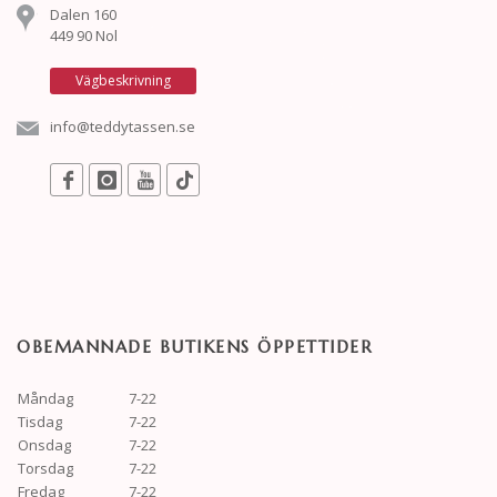
Dalen 160
449 90 Nol
Vägbeskrivning
info@teddytassen.se
OBEMANNADE BUTIKENS ÖPPETTIDER
Måndag
7-22
Tisdag
7-22
Onsdag
7-22
Torsdag
7-22
Fredag
7-22