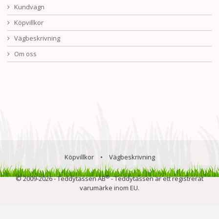
Kundvagn
Köpvillkor
Vägbeskrivning
Om oss
Köpvillkor
•
Vägbeskrivning
®
© 2009-2026 - Teddytassen AB
- Teddytassen är ett registrerat
varumärke inom EU.