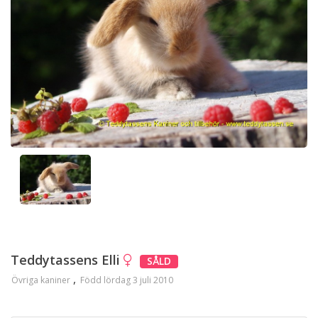
Teddytassens Elli
SÅLD
Övriga kaniner
Född lördag 3 juli 2010