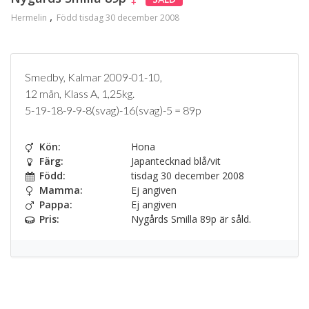
Hermelin
Född tisdag 30 december 2008
Smedby, Kalmar 2009-01-10,
12 mån, Klass A, 1,25kg.
5-19-18-9-9-8(svag)-16(svag)-5 = 89p
Kön:
Hona
Färg:
Japantecknad blå/vit
Född:
tisdag 30 december 2008
Mamma:
Ej angiven
Pappa:
Ej angiven
Pris:
Nygårds Smilla 89p är såld.