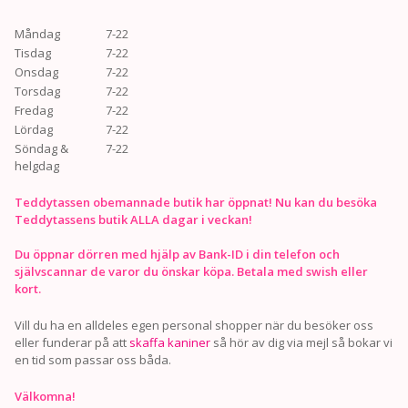
Måndag
7-22
Tisdag
7-22
Onsdag
7-22
Torsdag
7-22
Fredag
7-22
Lördag
7-22
Söndag &
7-22
helgdag
Teddytassen obemannade butik har öppnat! Nu kan du besöka
Teddytassens butik ALLA dagar i veckan!
Du öppnar dörren med hjälp av Bank-ID i din telefon och
självscannar de varor du önskar köpa. Betala med swish eller
kort.
Vill du ha en alldeles egen personal shopper när du besöker oss
eller funderar på att
skaffa kaniner
så hör av dig via mejl så bokar vi
en tid som passar oss båda.
Välkomna!