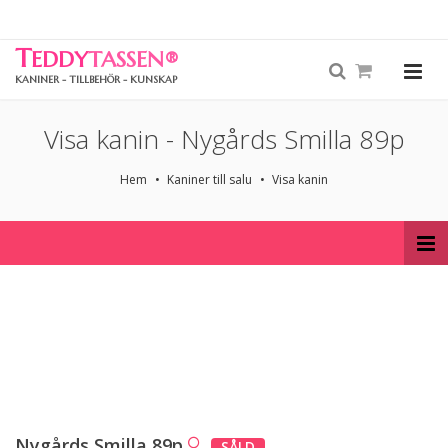
T
EDDY
TASSEN
®
KANINER - TILLBEHÖR - KUNSKAP
Visa kanin - Nygårds Smilla 89p
Hem
Kaniner till salu
Visa kanin
Nygårds Smilla 89p
SÅLD