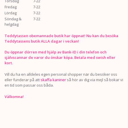
Torsdag
7-22
Fredag
7-22
Lördag
7-22
Söndag &
7-22
helgdag
Teddytassen obemannade butik har öppnat! Nu kan du besöka
Teddytassens butik ALLA dagar i veckan!
Du öppnar dörren med hjälp av Bank-ID i din telefon och
självscannar de varor du önskar köpa. Betala med swish eller
kort.
Vill du ha en alldeles egen personal shopper när du besöker oss
eller funderar på att
skaffa kaniner
så hör av dig via mejl så bokar vi
en tid som passar oss båda.
Välkomna!