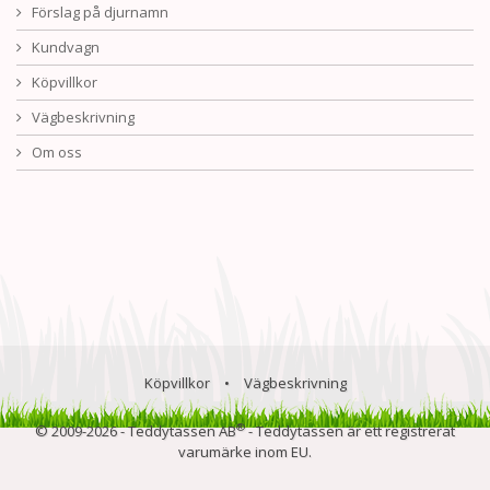
Förslag på djurnamn
Kundvagn
Köpvillkor
Vägbeskrivning
Om oss
Köpvillkor
•
Vägbeskrivning
®
© 2009-2026 - Teddytassen AB
- Teddytassen är ett registrerat
varumärke inom EU.