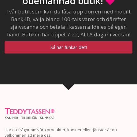
obemannad butik!
I vår butik som kan du låsa upp dörren med mobilt
Bank-ID, välja bland 100-tals varor och därefter
självscanna och betala i kassan alldeles på egen
hand. Butiken har öppet 7-22, ALLA dagar i veckan!
Så här funkar det!
T
EDDY
TASSEN
®
KANINER - TILLBEHÖR - KUNSKAP
Har du frågor om våra produkter, kaniner eller tjänster är du
välkommen att mejla oss.