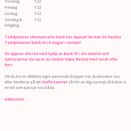
Torsdag
7-22
Fredag
7-22
Lördag
7-22
Söndag &
7-22
helgdag
Teddytassen obemannade butik har öppnat! Nu kan du besöka
Teddytassens butik ALLA dagar i veckan!
Du öppnar dörren med hjälp av Bank-ID i din telefon och
självscannar de varor du önskar köpa. Betala med swish eller
kort.
Vill du ha en alldeles egen personal shopper när du besöker oss
eller funderar på att
skaffa kaniner
så hör av dig via mejl så bokar vi
en tid som passar oss båda.
Välkomna!