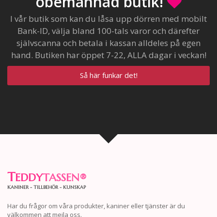
obemannad butik!
I vår butik som kan du låsa upp dörren med mobilt
Bank-ID, välja bland 100-tals varor och därefter
självscanna och betala i kassan alldeles på egen
hand. Butiken har öppet 7-22, ALLA dagar i veckan!
Så här funkar det!
T
EDDY
TASSEN
®
KANINER - TILLBEHÖR - KUNSKAP
Har du frågor om våra produkter, kaniner eller tjänster är du
välkommen att mejla oss.