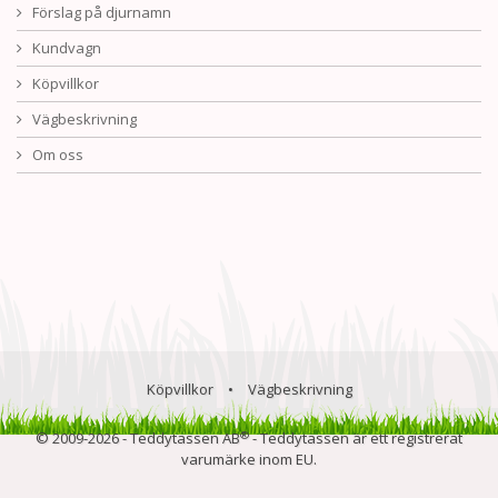
Förslag på djurnamn
Kundvagn
Köpvillkor
Vägbeskrivning
Om oss
Köpvillkor
•
Vägbeskrivning
®
© 2009-2026 - Teddytassen AB
- Teddytassen är ett registrerat
varumärke inom EU.