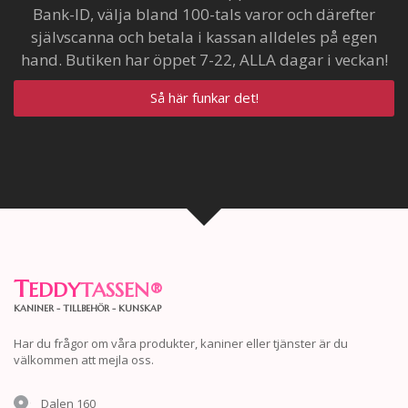
Bank-ID, välja bland 100-tals varor och därefter
självscanna och betala i kassan alldeles på egen
hand. Butiken har öppet 7-22, ALLA dagar i veckan!
Så här funkar det!
T
EDDY
TASSEN
®
KANINER - TILLBEHÖR - KUNSKAP
Har du frågor om våra produkter, kaniner eller tjänster är du
välkommen att mejla oss.
Dalen 160