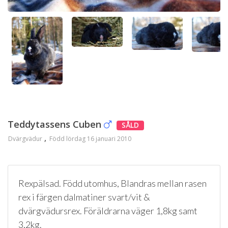
Teddytassens Cuben
SÅLD
Dvärgvädur
Född lördag 16 januari 2010
Rexpälsad. Född utomhus, Blandras mellan rasen
rex i färgen dalmatiner svart/vit &
dvärgvädursrex. Föräldrarna väger 1,8kg samt
3,2kg.