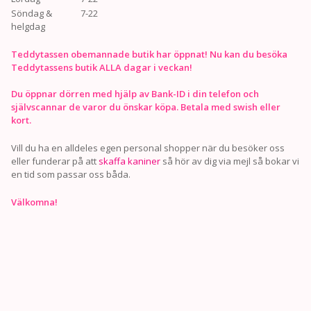
Söndag &
7-22
helgdag
Teddytassen obemannade butik har öppnat! Nu kan du besöka
Teddytassens butik ALLA dagar i veckan!
Du öppnar dörren med hjälp av Bank-ID i din telefon och
självscannar de varor du önskar köpa. Betala med swish eller
kort.
Vill du ha en alldeles egen personal shopper när du besöker oss
eller funderar på att
skaffa kaniner
så hör av dig via mejl så bokar vi
en tid som passar oss båda.
Välkomna!