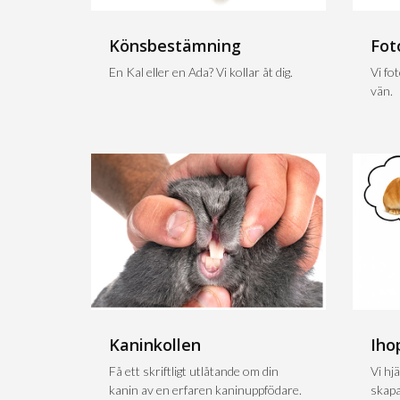
Könsbestämning
Fot
En Kal eller en Ada? Vi kollar åt dig.
Vi fo
vän.
Kaninkollen
Iho
Få ett skriftligt utlåtande om din
Vi hjä
kanin av en erfaren kaninuppfödare.
skapa