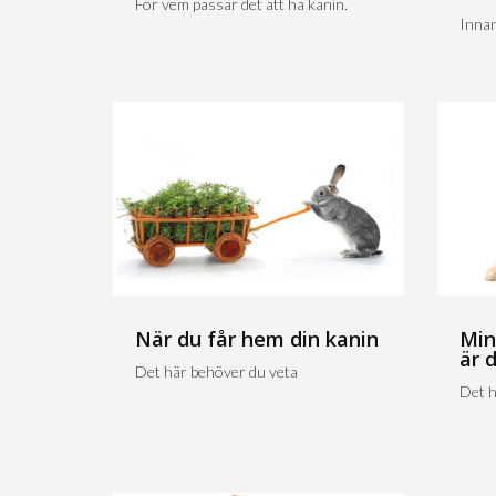
För vem passar det att ha kanin.
Innan
När du får hem din kanin
Min
är 
Det här behöver du veta
Det h