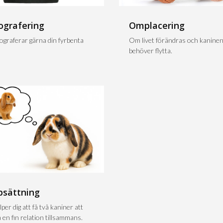
ografering
Omplacering
tograferar gärna din fyrbenta
Om livet förändras och kanine
behöver flytta.
psättning
lper dig att få två kaniner att
 en fin relation tillsammans.