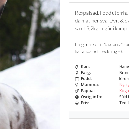
Rexpälsad. Född utomhus,
dalmatiner svart/vit & d
samt 3,2kg. Ingår i kamp
Lägg märke till "blixtarna" s
har ändå och teckning =).
Kön:
Hane
Färg:
Brun 
Född:
lörda
Mamma:
Nyal
Pappa:
Koga
Övrig info:
Såld 
Pris:
Teddy