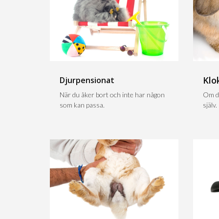
Klo
Djurpensionat
När du åker bort och inte har någon
Om du
som kan passa.
själv.