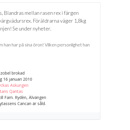
 Blandras mellan rasen rex i färgen
värgvädursrex. Föräldrarna väger 1,8kg
anjen! Se under nyheter.
om han har på sina öron! Vilken personlighet han
zobel brokad
g 16 januari 2010
yckas Askungen
tans Qantas
till Fam. Rydèn, Älvängen
tassens Cancan är såld.