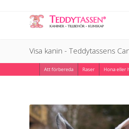
T
EDDY
TASSEN
®
KANINER - TILLBEHÖR - KUNSKAP
Visa kanin - Teddytassens Ca
Att förbereda
Raser
Hona eller 