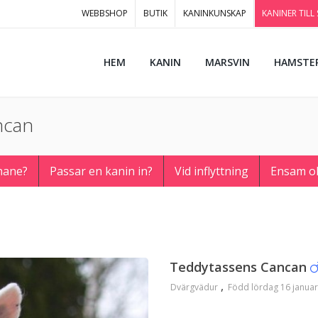
WEBBSHOP
BUTIK
KANINKUNSKAP
KANINER TILL
HEM
KANIN
MARSVIN
HAMSTE
ncan
hane?
Passar en kanin in?
Vid inflyttning
Ensam o
Teddytassens Cancan
Dvärgvädur
Född lördag 16 januar