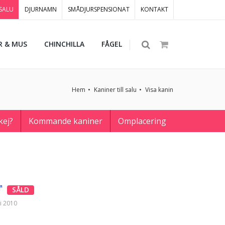
 SALU
DJURNAMN
SMÅDJURSPENSIONAT
KONTAKT
R & MUS
CHINCHILLA
FÅGEL
Hem
Kaniner till salu
Visa kanin
kej?
Kommande kaniner
Omplacering
SÅLD
i 2010