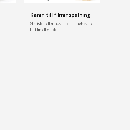
Kanin till filminspelning
n
Statister eller huvudrollsinnehavare
till film eller foto.