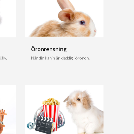
Öronrensning
älv.
När din kanin är kladdig i öronen.