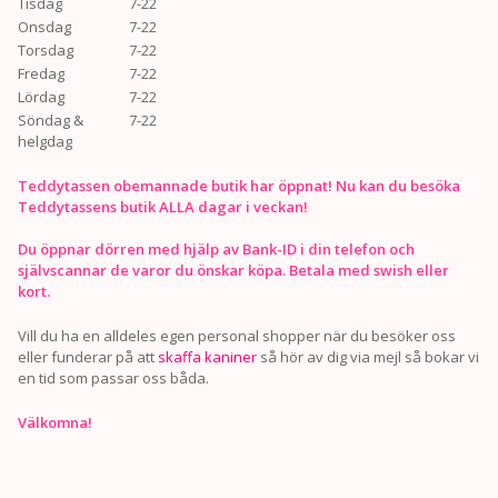
Tisdag
7-22
Onsdag
7-22
Torsdag
7-22
Fredag
7-22
Lördag
7-22
Söndag &
7-22
helgdag
Teddytassen obemannade butik har öppnat! Nu kan du besöka
Teddytassens butik ALLA dagar i veckan!
Du öppnar dörren med hjälp av Bank-ID i din telefon och
självscannar de varor du önskar köpa. Betala med swish eller
kort.
Vill du ha en alldeles egen personal shopper när du besöker oss
eller funderar på att
skaffa kaniner
så hör av dig via mejl så bokar vi
en tid som passar oss båda.
Välkomna!