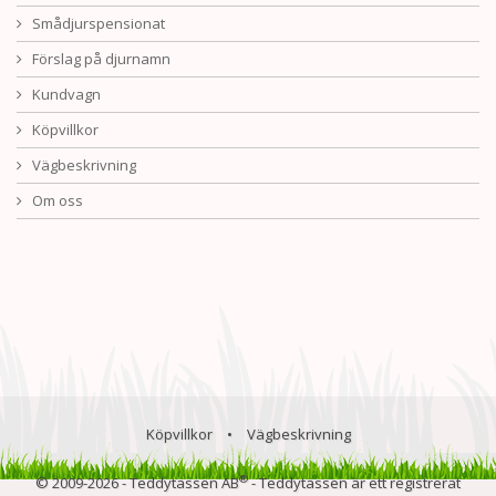
Smådjurspensionat
Förslag på djurnamn
Kundvagn
Köpvillkor
Vägbeskrivning
Om oss
Köpvillkor
•
Vägbeskrivning
®
© 2009-2026 - Teddytassen AB
- Teddytassen är ett registrerat