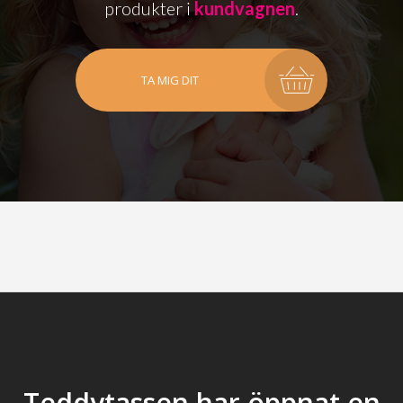
produkter i
kundvagnen
.
TA MIG DIT
Teddytassen har öppnat en