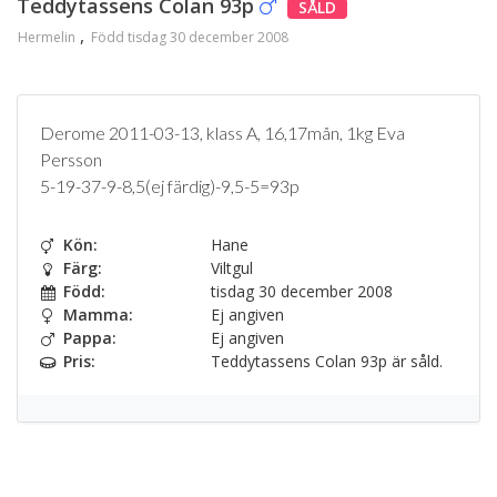
Teddytassens Colan 93p
SÅLD
Hermelin
Född tisdag 30 december 2008
Derome 2011-03-13, klass A, 16,17mån, 1kg Eva
Persson
5-19-37-9-8,5(ej färdig)-9,5-5=93p
Kön:
Hane
Färg:
Viltgul
Född:
tisdag 30 december 2008
Mamma:
Ej angiven
Pappa:
Ej angiven
Pris:
Teddytassens Colan 93p är såld.