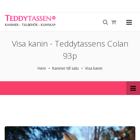
T
EDDY
TASSEN
®
KANINER - TILLBEHÖR - KUNSKAP
Visa kanin - Teddytassens Colan
93p
Hem
Kaniner till salu
Visa kanin