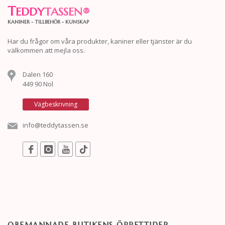
T
EDDY
TASSEN
®
KANINER - TILLBEHÖR - KUNSKAP
Har du frågor om våra produkter, kaniner eller tjänster är du
välkommen att mejla oss.
Dalen 160
449 90 Nol
Vägbeskrivning
info@teddytassen.se
OBEMANNADE BUTIKENS ÖPPETTIDER