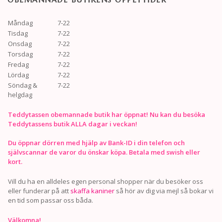
Måndag
7-22
Tisdag
7-22
Onsdag
7-22
Torsdag
7-22
Fredag
7-22
Lördag
7-22
Söndag &
7-22
helgdag
Teddytassen obemannade butik har öppnat! Nu kan du besöka
Teddytassens butik ALLA dagar i veckan!
Du öppnar dörren med hjälp av Bank-ID i din telefon och
självscannar de varor du önskar köpa. Betala med swish eller
kort.
Vill du ha en alldeles egen personal shopper när du besöker oss
eller funderar på att
skaffa kaniner
så hör av dig via mejl så bokar vi
en tid som passar oss båda.
Välkomna!