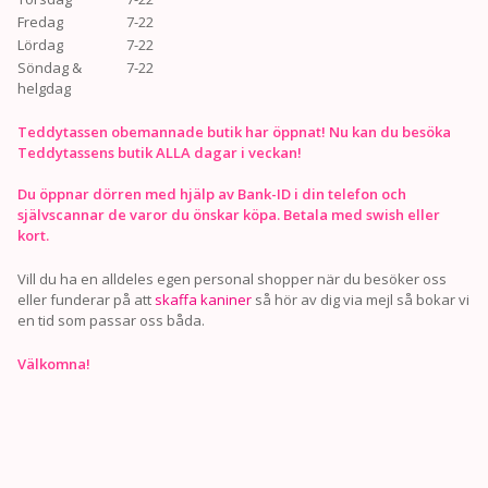
Fredag
7-22
Lördag
7-22
Söndag &
7-22
helgdag
Teddytassen obemannade butik har öppnat! Nu kan du besöka
Teddytassens butik ALLA dagar i veckan!
Du öppnar dörren med hjälp av Bank-ID i din telefon och
självscannar de varor du önskar köpa. Betala med swish eller
kort.
Vill du ha en alldeles egen personal shopper när du besöker oss
eller funderar på att
skaffa kaniner
så hör av dig via mejl så bokar vi
en tid som passar oss båda.
Välkomna!