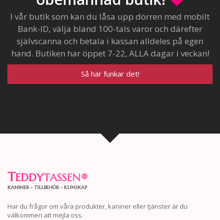
I vår butik som kan du låsa upp dörren med mobilt
Bank-ID, välja bland 100-tals varor och därefter
självscanna och betala i kassan alldeles på egen
hand. Butiken har öppet 7-22, ALLA dagar i veckan!
Så här funkar det!
T
EDDY
TASSEN
®
KANINER - TILLBEHÖR - KUNSKAP
Har du frågor om våra produkter, kaniner eller tjänster är du
välkommen att mejla oss.