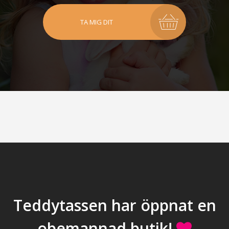
TA MIG DIT
Teddytassen har öppnat en
obemannad butik!