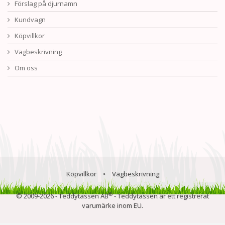
Förslag på djurnamn
Kundvagn
Köpvillkor
Vägbeskrivning
Om oss
Köpvillkor
•
Vägbeskrivning
®
© 2009-2026 - Teddytassen AB
- Teddytassen är ett registrerat
varumärke inom EU.