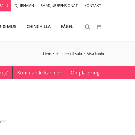
 SALU
DJURNAMN
SMÅDJURSPENSIONAT
KONTAKT
R & MUS
CHINCHILLA
FÅGEL
Hem
Kaniner till salu
Visa kanin
kej?
Kommande kaniner
Omplacering
2022