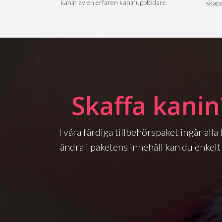
kanin av en erfaren kaninuppfödare.
skapa
Skaffa kanin
I våra färdiga tillbehörspaket ingår all
ändra i paketens innehåll kan du enkelt 