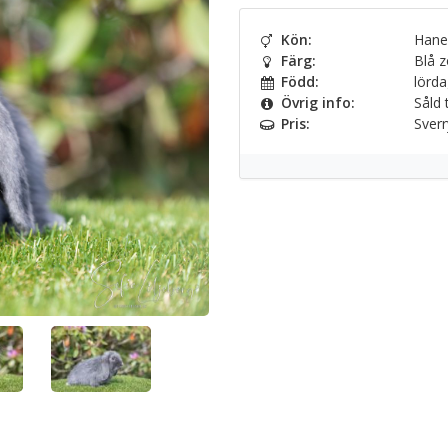
Kön:
Hane
Färg:
Blå z
Född:
lörda
Övrig info:
Såld t
Pris:
Sverry