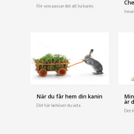
Che
För vem passar det att ha kanin.
Innan
När du får hem din kanin
Min
är 
Det här behöver du veta
Det h