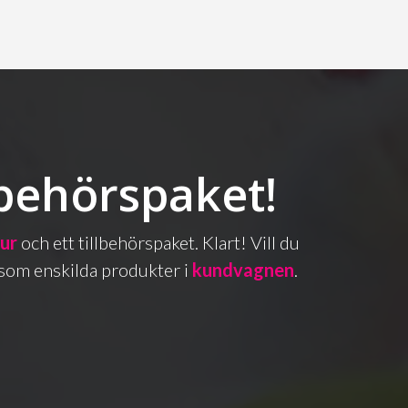
lbehörspaket!
bur
och ett tillbehörspaket. Klart! Vill du
as som enskilda produkter i
kundvagnen
.