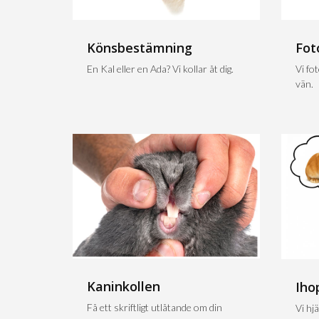
Könsbestämning
Fot
En Kal eller en Ada? Vi kollar åt dig.
Vi fo
vän.
Kaninkollen
Iho
Få ett skriftligt utlåtande om din
Vi hjä