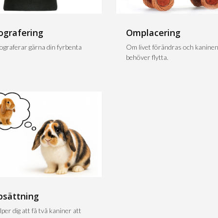
ografering
Omplacering
tograferar gärna din fyrbenta
Om livet förändras och kanine
behöver flytta.
psättning
lper dig att få två kaniner att