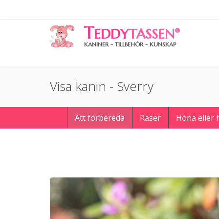
T
EDDY
TASSEN
®
KANINER - TILLBEHÖR - KUNSKAP
Visa kanin - Sverry
Att förbereda
Raser
Hona eller 