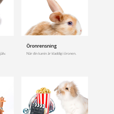
Öronrensning
älv.
När din kanin är kladdig i öronen.