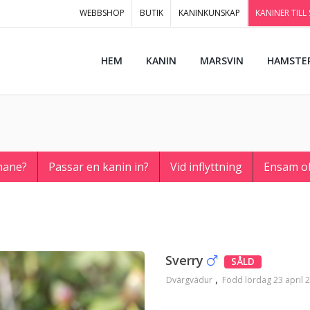
WEBBSHOP
BUTIK
KANINKUNSKAP
KANINER TILL
HEM
KANIN
MARSVIN
HAMSTE
hane?
Passar en kanin in?
Vid inflyttning
Ensam o
Sverry
SÅLD
Dvärgvädur
Född lördag 23 april 