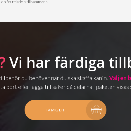
 en fin relation tillsammans.
?
Vi har färdiga til
a tillbehör du behöver när du ska skaffa kanin.
Välj en 
ta bort eller lägga till saker då delarna i paketen vis
TA MIG DIT