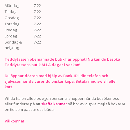
Måndag
7-22
Tisdag
7-22
Onsdag
7-22
Torsdag
7-22
Fredag
7-22
Lördag
7-22
Söndag &
7-22
helgdag
Teddytassen obemannade butik har öppnat! Nu kan du besöka
Teddytassens butik ALLA dagar i veckan!
Du öppnar dörren med hjälp av Bank-ID i din telefon och
självscannar de varor du önskar köpa. Betala med swish eller
kort.
Vill du ha en alldeles egen personal shopper när du besöker oss
eller funderar på att
skaffa kaniner
så hör av dig via mejl så bokar vi
en tid som passar oss båda.
Välkomna!