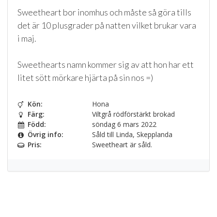
Sweetheart bor inomhus och måste så göra tills
det är 10 plusgrader på natten vilket brukar vara
i maj.
Sweethearts namn kommer sig av att hon har ett
litet sött mörkare hjärta på sin nos =)
Kön:
Hona
Färg:
Viltgrå rödförstärkt brokad
Född:
söndag 6 mars 2022
Övrig info:
Såld till Linda, Skepplanda
Pris:
Sweetheart är såld.