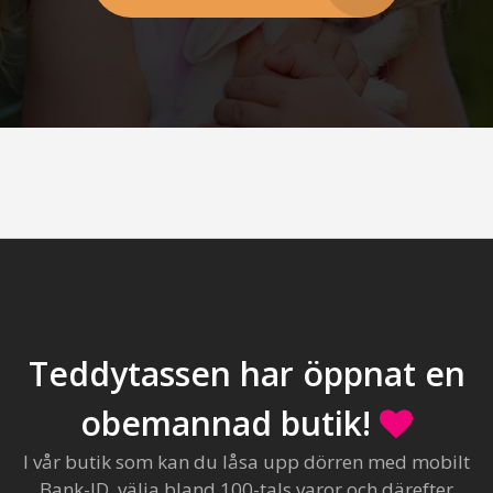
Teddytassen har öppnat en
obemannad butik!
I vår butik som kan du låsa upp dörren med mobilt
Bank-ID, välja bland 100-tals varor och därefter