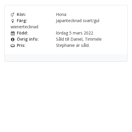
Kön:
Hona
Färg:
Japantecknad svart/gul
wienertecknad
Född:
lördag 5 mars 2022
Övrig info:
Såld till Daniel, Timmele
Pris:
Stephanie är såld.