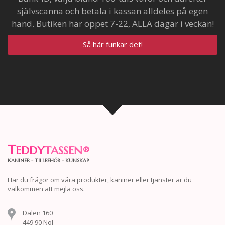
självscanna och betala i kassan alldeles på egen
hand. Butiken har öppet 7-22, ALLA dagar i veckan!
Så här funkar det!
T
EDDY
TASSEN
®
KANINER - TILLBEHÖR - KUNSKAP
Har du frågor om våra produkter, kaniner eller tjänster är du
välkommen att mejla oss.
Dalen 160
449 90 Nol