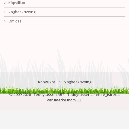
Köpvillkor
Vägbeskrivning
Om oss
Köpvillkor
•
Vägbeskrivning
®
© 2009-2026 - Teddytassen AB
- Teddytassen är ett registrerat
varumärke inom EU.