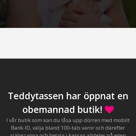
Teddytassen har öppnat en
obemannad butik!
I vår butik som kan du låsa upp dörren med mobilt
Bank-ID, välja bland 100-tals varor och därefter
självscanna och betala i kassan alldeles på egen