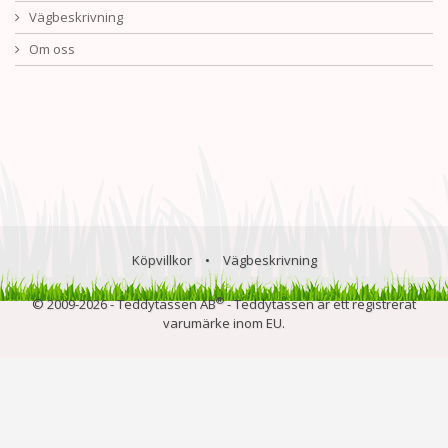
Vägbeskrivning
Om oss
Köpvillkor
•
Vägbeskrivning
®
© 2009-2026 - Teddytassen AB
- Teddytassen är ett registrerat
varumärke inom EU.