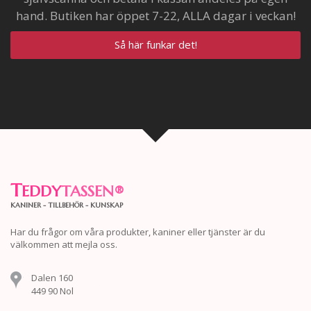
hand. Butiken har öppet 7-22, ALLA dagar i veckan!
Så här funkar det!
T
EDDY
TASSEN
®
KANINER - TILLBEHÖR - KUNSKAP
Har du frågor om våra produkter, kaniner eller tjänster är du
välkommen att mejla oss.
Dalen 160
449 90 Nol