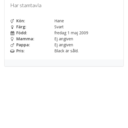
Har stamtavla
Kön:
Hane
Färg:
Svart
Född:
fredag 1 maj 2009
Mamma:
Ej angiven
Pappa:
Ej angiven
Pris:
Black är såld.