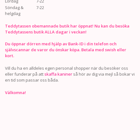
Lördag
7-22
Söndag &
7-22
helgdag
Teddytassen obemannade butik har öppnat! Nu kan du besöka
Teddytassens butik ALLA dagar i veckan!
Du öppnar dörren med hjälp av Bank-ID i din telefon och
självscannar de varor du önskar köpa. Betala med swish eller
kort.
Vill du ha en alldeles egen personal shopper när du besöker oss
eller funderar på att
skaffa kaniner
så hör av dig via mejl så bokar vi
en tid som passar oss båda.
Välkomna!