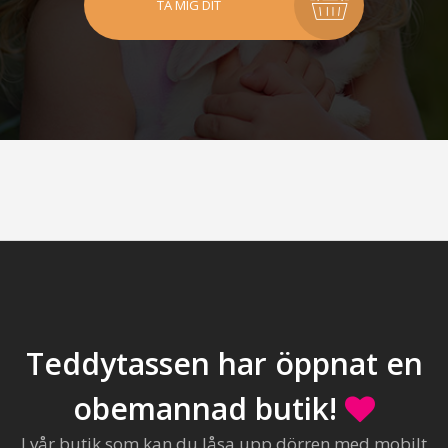
TA MIG DIT
Teddytassen har öppnat en
obemannad butik!
I vår butik som kan du låsa upp dörren med mobilt