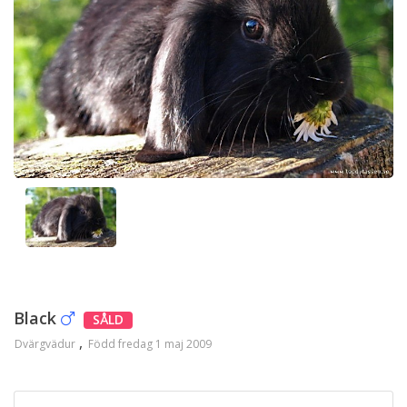
Black
SÅLD
Dvärgvädur
Född fredag 1 maj 2009