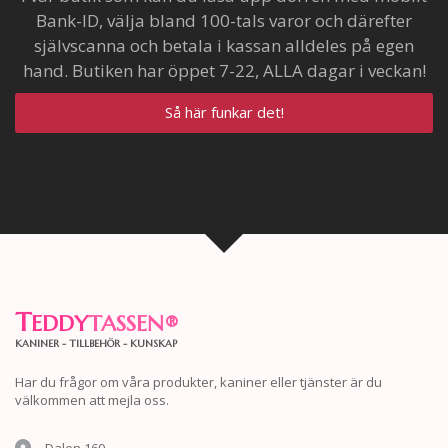
Bank-ID, välja bland 100-tals varor och därefter
självscanna och betala i kassan alldeles på egen
hand. Butiken har öppet 7-22, ALLA dagar i veckan!
Så här funkar det!
T
EDDY
TASSEN
®
KANINER - TILLBEHÖR - KUNSKAP
Har du frågor om våra produkter, kaniner eller tjänster är du
välkommen att mejla oss.