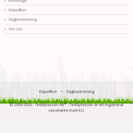
Kundvagn
Köpvillkor
Vägbeskrivning
Om oss
Köpvillkor
•
Vägbeskrivning
®
© 2009-2026 - Teddytassen AB
- Teddytassen är ett registrerat
varumärke inom EU.