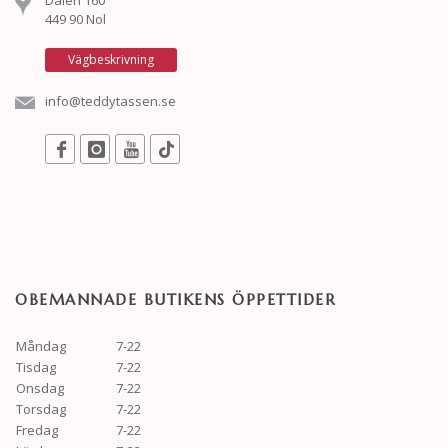
Dalen 160
449 90 Nol
Vägbeskrivning
info@teddytassen.se
OBEMANNADE BUTIKENS ÖPPETTIDER
Måndag
7-22
Tisdag
7-22
Onsdag
7-22
Torsdag
7-22
Fredag
7-22