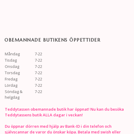
OBEMANNADE BUTIKENS ÖPPETTIDER
Måndag
7-22
Tisdag
7-22
Onsdag
7-22
Torsdag
7-22
Fredag
7-22
Lördag
7-22
Söndag &
7-22
helgdag
Teddytassen obemannade butik har öppnat! Nu kan du besöka
Teddytassens butik ALLA dagar i veckan!
Du öppnar dörren med hjälp av Bank-ID i din telefon och
självscannar de varor du önskar köpa. Betala med swish eller