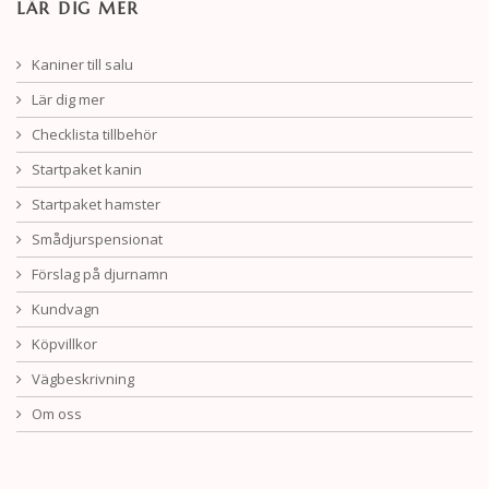
LÄR DIG MER
Kaniner till salu
Lär dig mer
Checklista tillbehör
Startpaket kanin
Startpaket hamster
Smådjurspensionat
Förslag på djurnamn
Kundvagn
Köpvillkor
Vägbeskrivning
Om oss