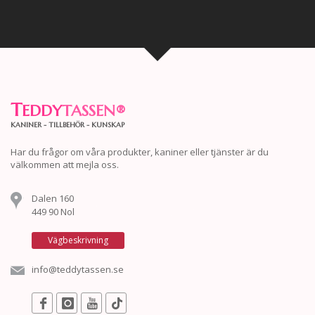
T
EDDY
TASSEN
®
KANINER - TILLBEHÖR - KUNSKAP
Har du frågor om våra produkter, kaniner eller tjänster är du
välkommen att mejla oss.
Dalen 160
449 90 Nol
Vägbeskrivning
info@teddytassen.se