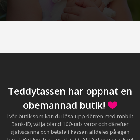
Teddytassen har öppnat en
obemannad butik!
I vår butik som kan du låsa upp dörren med mobilt
Bank-ID, välja bland 100-tals varor och därefter
självscanna och betala i kassan alldeles på egen
hand. Butiken har öppet 7-22, ALLA dagar i veckan!