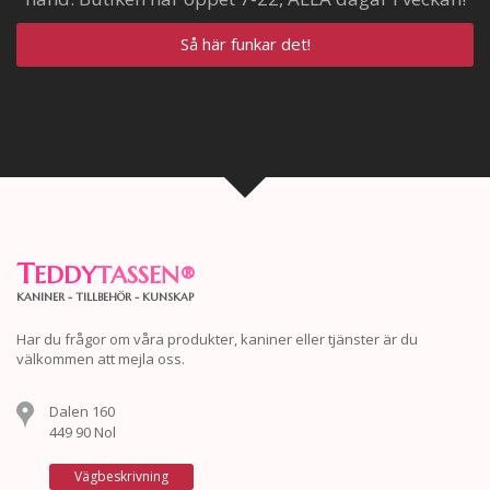
Så här funkar det!
T
EDDY
TASSEN
®
KANINER - TILLBEHÖR - KUNSKAP
Har du frågor om våra produkter, kaniner eller tjänster är du
välkommen att mejla oss.
Dalen 160
449 90 Nol
Vägbeskrivning