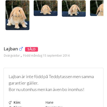
Lajban
SÅLD
Dvärgvädur
Född måndag 15 september 2014
Lajban är inte född på Teddytassen men samma
garantier gäller.
Bor nu utomhus men kan även bo inomhus!
Kön:
Hane