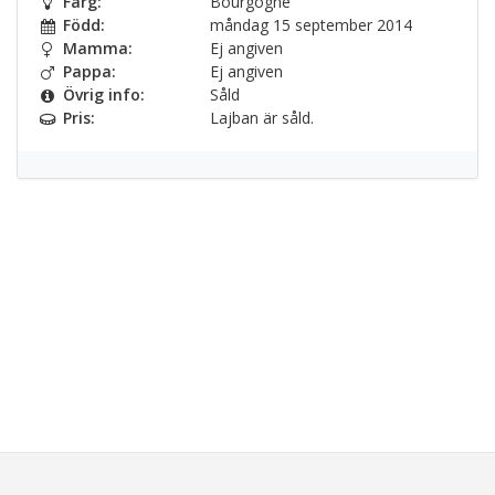
Färg:
Bourgogne
Född:
måndag 15 september 2014
Mamma:
Ej angiven
Pappa:
Ej angiven
Övrig info:
Såld
Pris:
Lajban är såld.