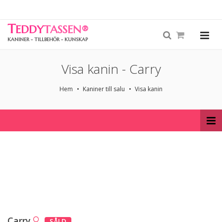
T
EDDY
TASSEN
®
KANINER - TILLBEHÖR - KUNSKAP
Visa kanin - Carry
Hem
Kaniner till salu
Visa kanin
Carry
SÅLD