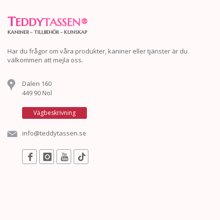
T
EDDY
TASSEN
®
KANINER - TILLBEHÖR - KUNSKAP
Har du frågor om våra produkter, kaniner eller tjänster är du
välkommen att mejla oss.
Dalen 160
449 90 Nol
Vägbeskrivning
info@teddytassen.se