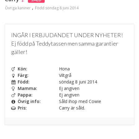
Övriga kaniner
Född söndag 8 juni 2014
INGÅR I ERBJUDANDET UNDER NYHETER!
Ej född på Teddytassen men samma garantier
gäller!
Kön:
Hona
Färg:
Viltgrå
Född:
söndag 8 juni 2014
Mamma:
Ej angiven
Pappa:
Ej angiven
Övrig info:
Såld ihop med Cowie
Pris:
Carry är såld.