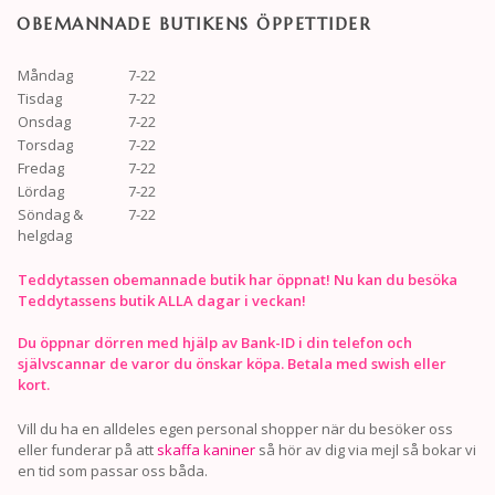
OBEMANNADE BUTIKENS ÖPPETTIDER
Måndag
7-22
Tisdag
7-22
Onsdag
7-22
Torsdag
7-22
Fredag
7-22
Lördag
7-22
Söndag &
7-22
helgdag
Teddytassen obemannade butik har öppnat! Nu kan du besöka
Teddytassens butik ALLA dagar i veckan!
Du öppnar dörren med hjälp av Bank-ID i din telefon och
självscannar de varor du önskar köpa. Betala med swish eller
kort.
Vill du ha en alldeles egen personal shopper när du besöker oss
eller funderar på att
skaffa kaniner
så hör av dig via mejl så bokar vi
en tid som passar oss båda.