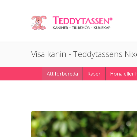
T
EDDY
TASSEN
®
KANINER - TILLBEHÖR - KUNSKAP
Visa kanin - Teddytassens Nix
Att förbereda
Raser
Hona eller 