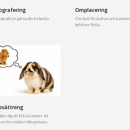
ografering
Omplacering
tograferar gärna din fyrbenta
Om livet förändras och kanine
behöver flytta.
psättning
lper dig att få två kaniner att
 en fin relation tillsammans.