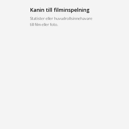
Kanin till filminspelning
n
Statister eller huvudrollsinnehavare
till film eller foto.