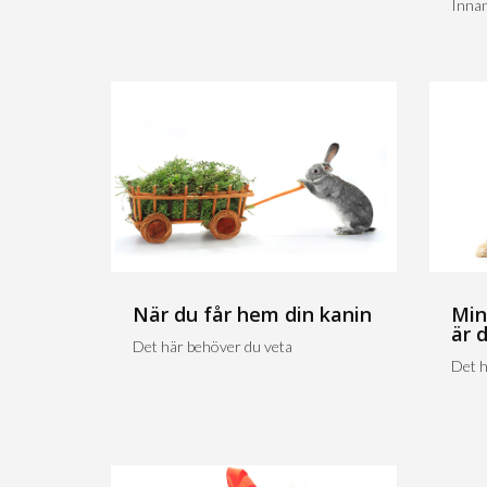
Innan
När du får hem din kanin
Min
är 
Det här behöver du veta
Det h