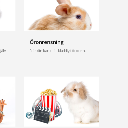
Öronrensning
älv.
När din kanin är kladdig i öronen.