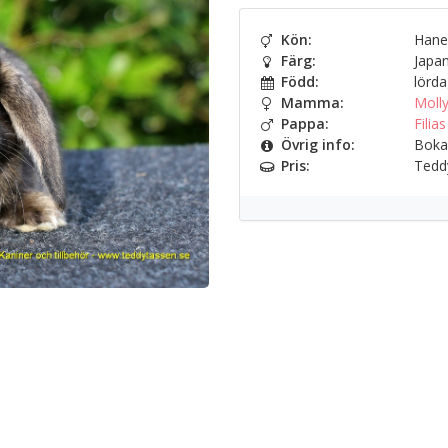
Kön:
Hane
Färg:
Japan
Född:
lörda
Mamma:
Molly
Pappa:
Filias
Övrig info:
Bokad
Pris:
Teddy