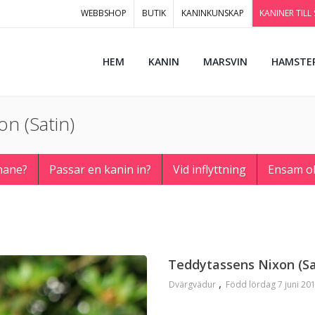
WEBBSHOP
BUTIK
KANINKUNSKAP
KANINER TILL
HEM
KANIN
MARSVIN
HAMSTE
on (Satin)
hane?
Passar en kanin in?
Vid inflyttning
Ensam o
Teddytassens Nixon (Sa
Dvärgvädur
Född lördag 7 juni 20