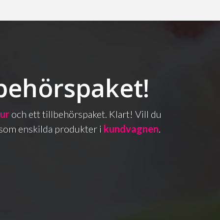
lbehörspaket!
bur
och ett tillbehörspaket. Klart! Vill du
as som enskilda produkter i
kundvagnen
.