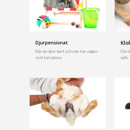
Klo
Djurpensionat
När du åker bort och inte har någon
Om du
som kan passa.
själv.