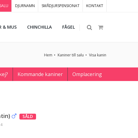
 SALU
DJURNAMN
SMÅDJURSPENSIONAT
KONTAKT
R & MUS
CHINCHILLA
FÅGEL
Hem
Kaniner till salu
Visa kanin
kej?
Kommande kaniner
Omplacering
tin)
SÅLD
14