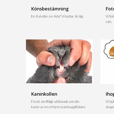
Könsbestämning
Fot
En Kal eller en Ada? Vi kollar åt dig.
Vi fo
vän.
Kaninkollen
Iho
Få ett skriftligt utlåtande om din
Vi hjä
kanin av en erfaren kaninuppfödare.
skapa