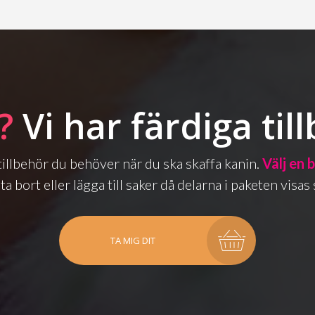
?
Vi har färdiga til
a tillbehör du behöver när du ska skaffa kanin.
Välj en 
ta bort eller lägga till saker då delarna i paketen vis
TA MIG DIT