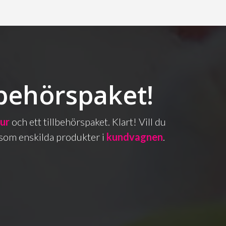
lbehörspaket!
bur
och ett tillbehörspaket. Klart! Vill du
as som enskilda produkter i
kundvagnen
.