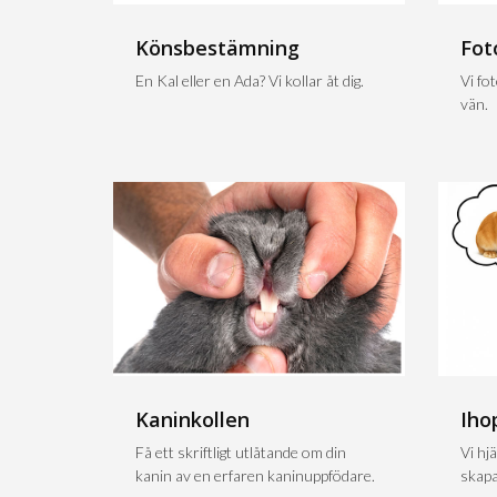
Könsbestämning
Fot
En Kal eller en Ada? Vi kollar åt dig.
Vi fo
vän.
Kaninkollen
Iho
Få ett skriftligt utlåtande om din
Vi hjä
kanin av en erfaren kaninuppfödare.
skapa