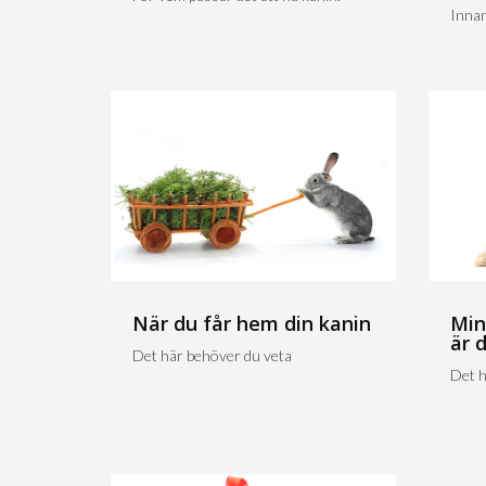
Innan
När du får hem din kanin
Min
är 
Det här behöver du veta
Det h