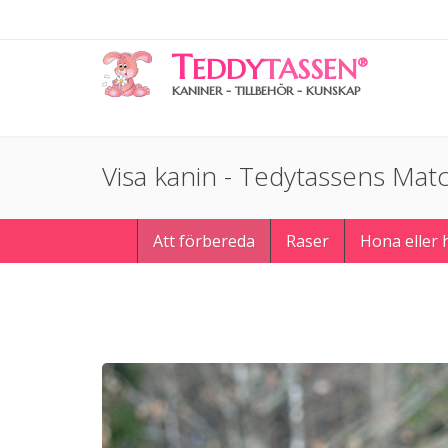
T
EDDY
TASSEN
®
KANINER - TILLBEHÖR - KUNSKAP
Visa kanin - Tedytassens Matc
Att förbereda
Raser
Hona eller 