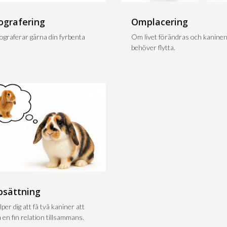
ografering
Omplacering
tograferar gärna din fyrbenta
Om livet förändras och kanine
behöver flytta.
psättning
lper dig att få två kaniner att
 en fin relation tillsammans.