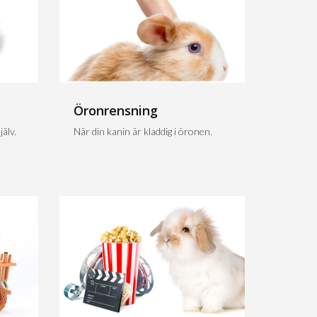
Öronrensning
älv.
När din kanin är kladdig i öronen.