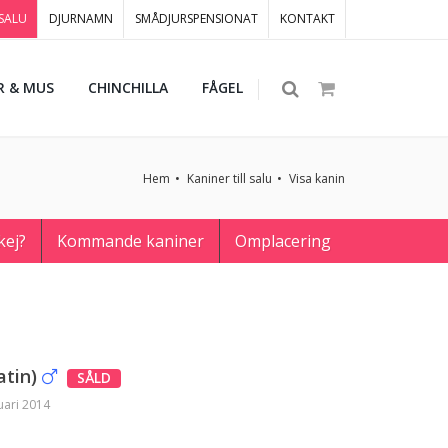
 SALU
DJURNAMN
SMÅDJURSPENSIONAT
KONTAKT
R & MUS
CHINCHILLA
FÅGEL
Hem
Kaniner till salu
Visa kanin
kej?
Kommande kaniner
Omplacering
atin)
SÅLD
ari 2014