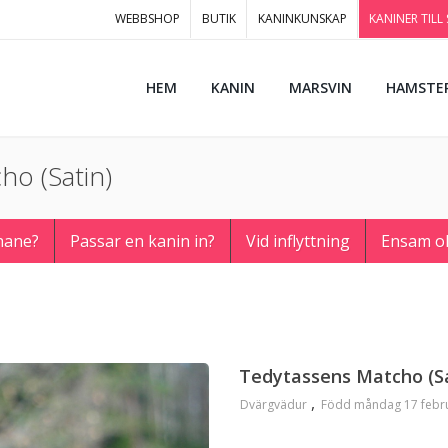
WEBBSHOP
BUTIK
KANINKUNSKAP
KANINER TILL
HEM
KANIN
MARSVIN
HAMSTE
ho (Satin)
hane?
Passar en kanin in?
Vid inflyttning
Ensam o
Tedytassens Matcho (S
Dvärgvädur
Född måndag 17 febru