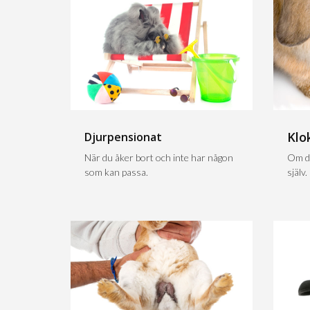
Klo
Djurpensionat
När du åker bort och inte har någon
Om du
som kan passa.
själv.