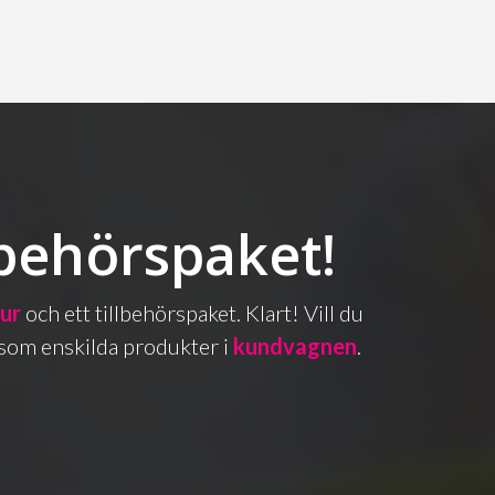
lbehörspaket!
bur
och ett tillbehörspaket. Klart! Vill du
as som enskilda produkter i
kundvagnen
.