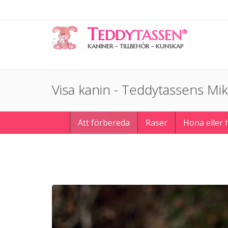
T
EDDY
TASSEN
®
KANINER - TILLBEHÖR - KUNSKAP
Visa kanin - Teddytassens Mi
Att förbereda
Raser
Hona eller 