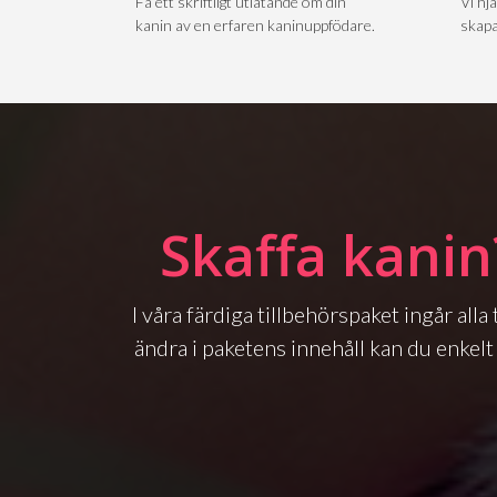
Få ett skriftligt utlåtande om din
Vi hjä
kanin av en erfaren kaninuppfödare.
skapa
Skaffa kanin
I våra färdiga tillbehörspaket ingår all
ändra i paketens innehåll kan du enkelt 