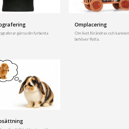
ografering
Omplacering
tograferar gärna din fyrbenta
Om livet förändras och kanine
behöver flytta.
psättning