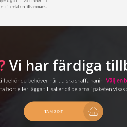
lper dig att få två kaniner att
 en fin relation tillsammans.
?
Vi har färdiga til
a tillbehör du behöver när du ska skaffa kanin.
Välj en 
ta bort eller lägga till saker då delarna i paketen vis
TA MIG DIT