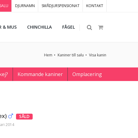
 SALU
DJURNAMN
SMÅDJURSPENSIONAT
KONTAKT
R & MUS
CHINCHILLA
FÅGEL
Hem
Kaniner till salu
Visa kanin
kej?
Kommande kaniner
Omplacering
ex)
SÅLD
ari 2014