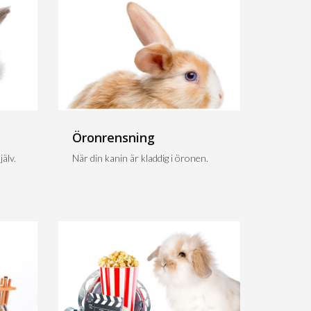
Öronrensning
älv.
När din kanin är kladdig i öronen.