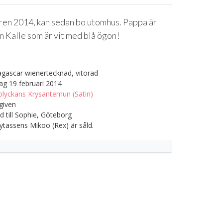
åren 2014, kan sedan bo utomhus. Pappa är
 Kalle som är vit med blå ögon!
ascar wienertecknad, vitörad
g 19 februari 2014
olyckans Krysantemun (Satin)
given
 till Sophie, Göteborg
tassens Mikoo (Rex) är såld.