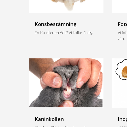
Könsbestämning
Fot
En Kal eller en Ada? Vi kollar åt dig.
Vi fo
vän.
Kaninkollen
Iho