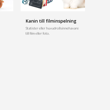
Kanin till filminspelning
n
Statister eller huvudrollsinnehavare
till film eller foto.