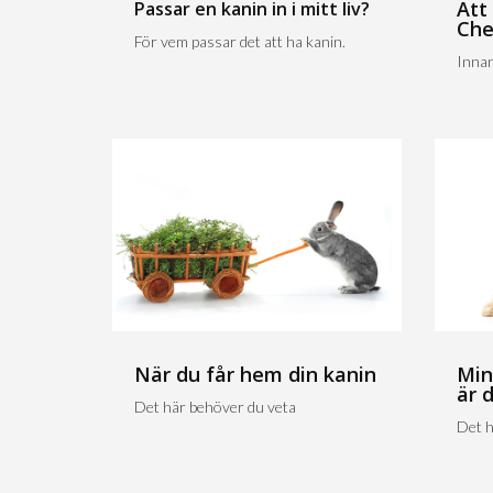
Att
Passar en kanin in i mitt liv?
Che
För vem passar det att ha kanin.
Innan
När du får hem din kanin
Min
är 
Det här behöver du veta
Det h