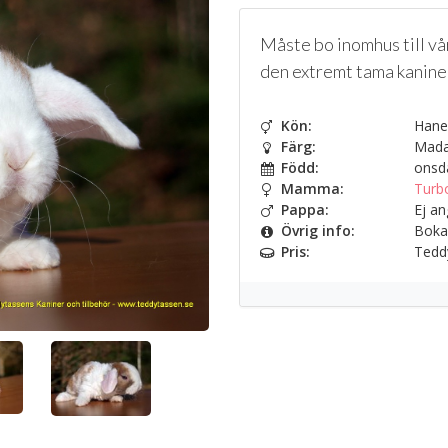
Måste bo inomhus till v
den extremt tama kaninen
Kön:
Hane
Färg:
Madag
Född:
onsda
Mamma:
Turb
Pappa:
Ej an
Övrig info:
Bokad
Pris:
Teddy