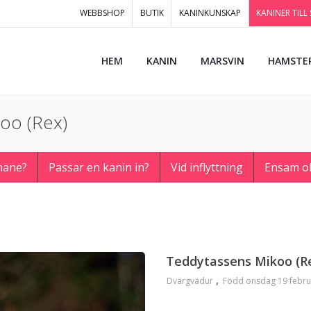
WEBBSHOP
BUTIK
KANINKUNSKAP
KANINER TILL
HEM
KANIN
MARSVIN
HAMSTE
koo (Rex)
hane?
Passar en kanin in?
Vid inflyttning
Ensam o
Teddytassens Mikoo (R
Dvärgvädur
Född onsdag 19 febru