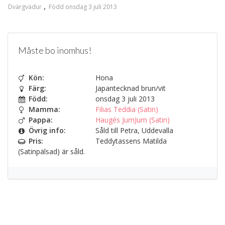
Dvärgvädur
Född onsdag 3 juli 2013
Måste bo inomhus!
Kön:
Hona
Färg:
Japantecknad brun/vit
Född:
onsdag 3 juli 2013
Mamma:
Filias Teddia (Satin)
Pappa:
Haugés JumJum (Satin)
Övrig info:
Såld till Petra, Uddevalla
Pris:
Teddytassens Matilda
(Satinpälsad) är såld.