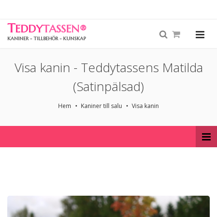
T
EDDY
TASSEN
®
KANINER - TILLBEHÖR - KUNSKAP
Visa kanin - Teddytassens Matilda
(Satinpälsad)
Hem
Kaniner till salu
Visa kanin