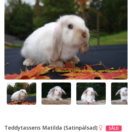
Teddytassens Matilda (Satinpälsad)
SÅLD