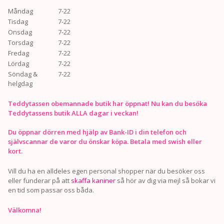
Måndag
7-22
Tisdag
7-22
Onsdag
7-22
Torsdag
7-22
Fredag
7-22
Lördag
7-22
Söndag &
7-22
helgdag
Teddytassen obemannade butik har öppnat! Nu kan du besöka
Teddytassens butik ALLA dagar i veckan!
Du öppnar dörren med hjälp av Bank-ID i din telefon och
självscannar de varor du önskar köpa. Betala med swish eller
kort.
Vill du ha en alldeles egen personal shopper när du besöker oss
eller funderar på att
skaffa kaniner
så hör av dig via mejl så bokar vi
en tid som passar oss båda.
Välkomna!