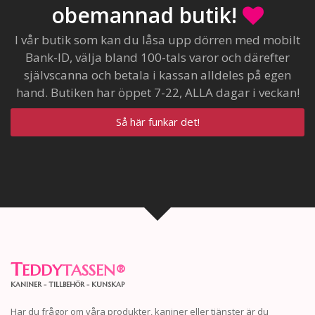
obemannad butik!
I vår butik som kan du låsa upp dörren med mobilt
Bank-ID, välja bland 100-tals varor och därefter
självscanna och betala i kassan alldeles på egen
hand. Butiken har öppet 7-22, ALLA dagar i veckan!
Så här funkar det!
T
EDDY
TASSEN
®
KANINER - TILLBEHÖR - KUNSKAP
Har du frågor om våra produkter, kaniner eller tjänster är du