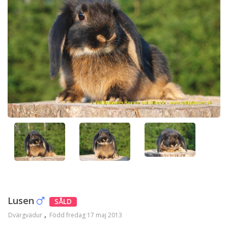
Lusen
SÅLD
Dvärgvädur
Född fredag 17 maj 2013