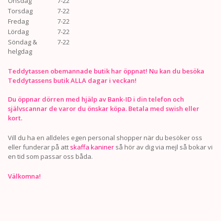
Onsdag
7-22
Torsdag
7-22
Fredag
7-22
Lördag
7-22
Söndag &
7-22
helgdag
Teddytassen obemannade butik har öppnat! Nu kan du besöka
Teddytassens butik ALLA dagar i veckan!
Du öppnar dörren med hjälp av Bank-ID i din telefon och
självscannar de varor du önskar köpa. Betala med swish eller
kort.
Vill du ha en alldeles egen personal shopper när du besöker oss
eller funderar på att
skaffa kaniner
så hör av dig via mejl så bokar vi
en tid som passar oss båda.
Välkomna!