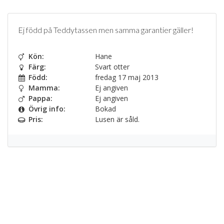
Ej född på Teddytassen men samma garantier gäller!
Kön:
Hane
Färg:
Svart otter
Född:
fredag 17 maj 2013
Mamma:
Ej angiven
Pappa:
Ej angiven
Övrig info:
Bokad
Pris:
Lusen är såld.