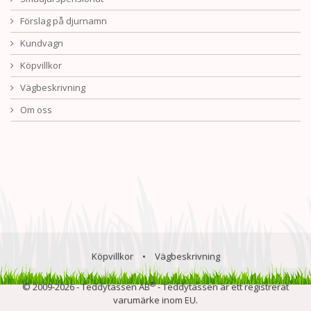
Förslag på djurnamn
Kundvagn
Köpvillkor
Vägbeskrivning
Om oss
Köpvillkor
•
Vägbeskrivning
®
© 2009-2026 - Teddytassen AB
- Teddytassen är ett registrerat
varumärke inom EU.