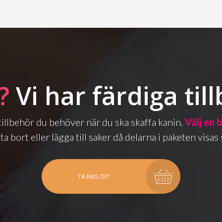
?
Vi har färdiga til
a tillbehör du behöver när du ska skaffa kanin.
Välj en 
ta bort eller lägga till saker då delarna i paketen vis
TA MIG DIT