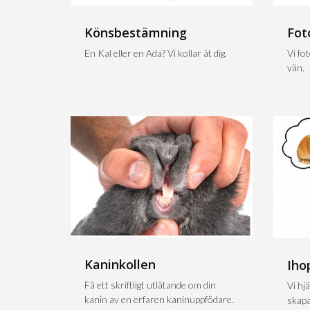
Könsbestämning
Fot
En Kal eller en Ada? Vi kollar åt dig.
Vi fo
vän.
Kaninkollen
Iho
Få ett skriftligt utlåtande om din
Vi hjä
kanin av en erfaren kaninuppfödare.
skapa