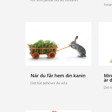
Innan
När du får hem din kanin
Min
är 
Det här behöver du veta
Det h