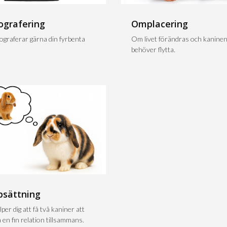
ografering
Omplacering
tograferar gärna din fyrbenta
Om livet förändras och kanine
behöver flytta.
psättning
lper dig att få två kaniner att
 en fin relation tillsammans.