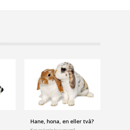
Hane, hona, en eller två?
Kan en kanin leva ensam?