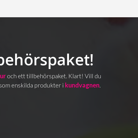
lbehörspaket!
bur
och ett tillbehörspaket. Klart! Vill du
as som enskilda produkter i
kundvagnen
.