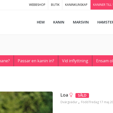
WEBBSHOP
BUTIK
KANINKUNSKAP
KANINER TILL
HEM
KANIN
MARSVIN
HAMSTE
hane?
Passar en kanin in?
Vid inflyttning
Ensam o
Loa
SÅLD
Dvärgvädur
Född fredag 17 maj 2