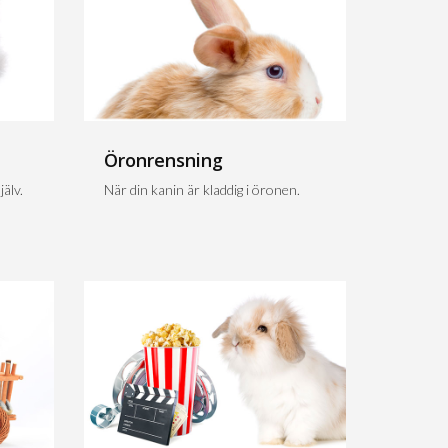
Öronrensning
älv.
När din kanin är kladdig i öronen.