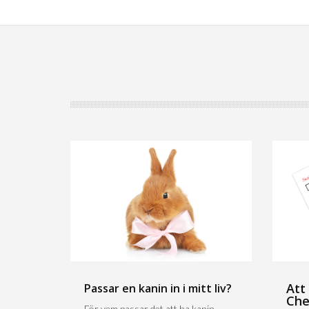
Att
Passar en kanin in i mitt liv?
Che
För vem passar det att ha kanin.