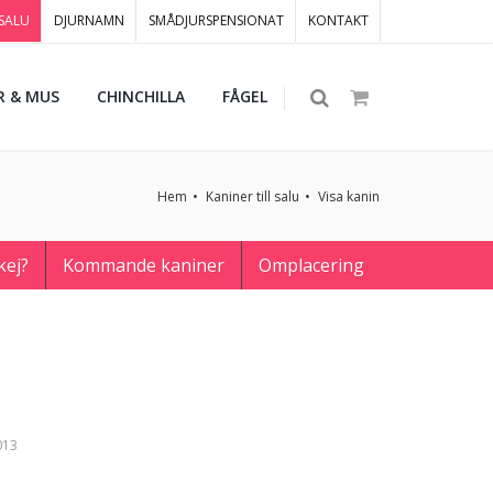
 SALU
DJURNAMN
SMÅDJURSPENSIONAT
KONTAKT
R & MUS
CHINCHILLA
FÅGEL
Hem
Kaniner till salu
Visa kanin
kej?
Kommande kaniner
Omplacering
013