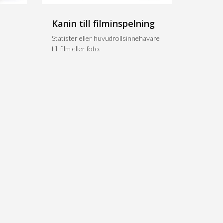
Kanin till filminspelning
n
Statister eller huvudrollsinnehavare
till film eller foto.