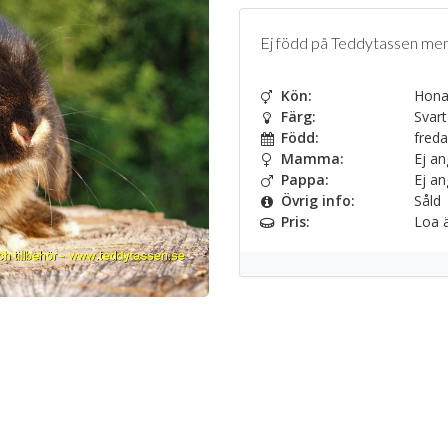
Ej född på Teddytassen men
Kön:
Hon
Färg:
Svart
Född:
freda
Mamma:
Ej an
Pappa:
Ej an
Övrig info:
Såld
Pris:
Loa ä