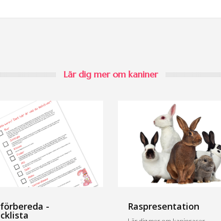
Lär dig mer om kaniner
 förbereda -
Raspresentation
cklista
Lär dig mer om kaninraser