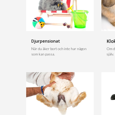
Klo
Djurpensionat
När du åker bort och inte har någon
Om du
som kan passa.
själv.