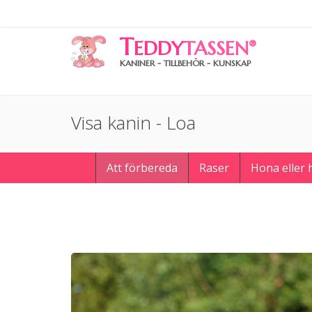
T
EDDY
TASSEN
®
KANINER - TILLBEHÖR - KUNSKAP
Visa kanin - Loa
Att förbereda
Raser
Hona eller 