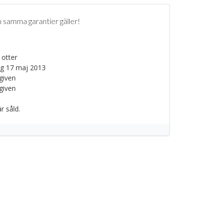
 samma garantier gäller!
a
 otter
g 17 maj 2013
given
given
r såld.