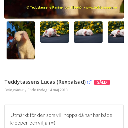
Teddytassens Lucas (Rexpälsad)
SÅLD
Dvärgvädur
Född tisdag 14 maj 2013
Utmärkt för den som vill hoppa då han har både
kroppen och viljan =)