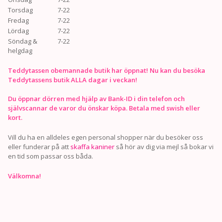
Torsdag
7-22
Fredag
7-22
Lördag
7-22
Söndag &
7-22
helgdag
Teddytassen obemannade butik har öppnat! Nu kan du besöka
Teddytassens butik ALLA dagar i veckan!
Du öppnar dörren med hjälp av Bank-ID i din telefon och
självscannar de varor du önskar köpa. Betala med swish eller
kort.
Vill du ha en alldeles egen personal shopper när du besöker oss
eller funderar på att
skaffa kaniner
så hör av dig via mejl så bokar vi
en tid som passar oss båda.
Välkomna!