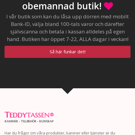
obemannad butik!
I vår butik som kan du låsa upp dörren med mobilt
Bank-ID, välja bland 100-tals varor och därefter
självscanna och betala i kassan alldeles på egen
hand. Butiken har öppet 7-22, ALLA dagar i veckan!
Så här funkar det!
T
EDDY
TASSEN
®
KANINER - TILLBEHÖR - KUNSKAP
Har du frågor om våra produkter, kaniner eller tjänster är du