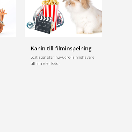
Kanin till filminspelning
n
Statister eller huvudrollsinnehavare
till film eller foto.