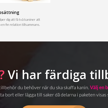
psättning
lper dig att få två kaniner att
 en fin relation tillsammans.
?
Vi har färdiga til
a tillbehör du behöver när du ska skaffa kanin.
Välj en 
ta bort eller lägga till saker då delarna i paketen vis