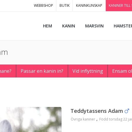
WEBBSHOP
BUTIK
KANINKUNSKAP
KANINER TILL
HEM
KANIN
MARSVIN
HAMSTE
dam
hane?
Passar en kanin in?
Vid inflyttning
Ensam o
Teddytassens Adam
Övriga kaniner
Född torsdag 22 ja