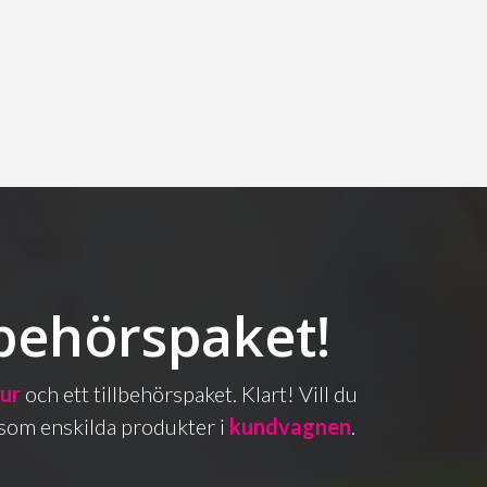
lbehörspaket!
bur
och ett tillbehörspaket. Klart! Vill du
as som enskilda produkter i
kundvagnen
.