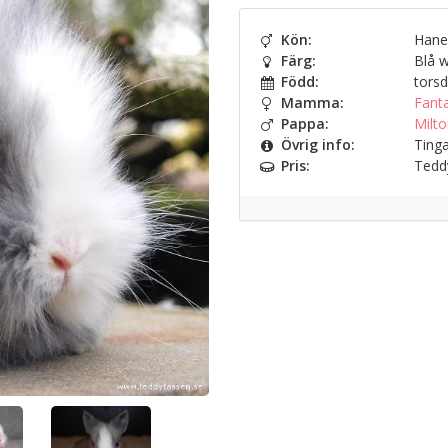
Kön:
Hane
Färg:
Blå w
Född:
torsd
Mamma:
Fant
Pappa:
Milt
Övrig info:
Tingad
Pris:
Teddy