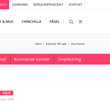
 SALU
DJURNAMN
SMÅDJURSPENSIONAT
KONTAKT
R & MUS
CHINCHILLA
FÅGEL
Hem
Kaniner till salu
Visa kanin
kej?
Kommande kaniner
Omplacering
SÅLD
nuari 2009