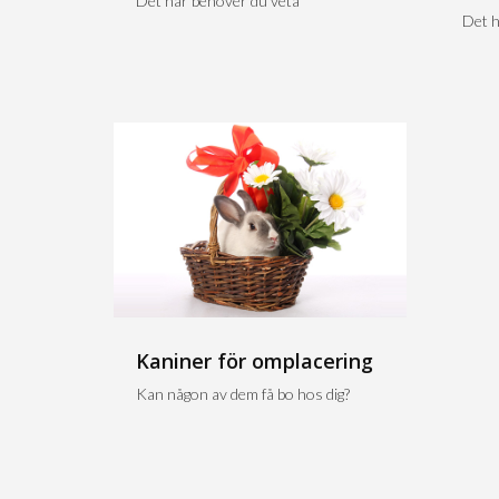
Det här behöver du veta
Det h
Kaniner för omplacering
Kan någon av dem få bo hos dig?