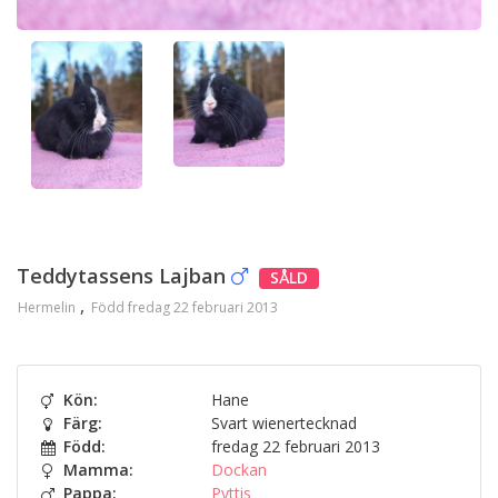
Teddytassens Lajban
SÅLD
Hermelin
Född fredag 22 februari 2013
Kön:
Hane
Färg:
Svart wienertecknad
Född:
fredag 22 februari 2013
Mamma:
Dockan
Pappa:
Pyttis