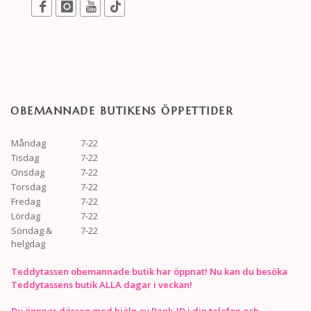
OBEMANNADE BUTIKENS ÖPPETTIDER
Måndag
7-22
Tisdag
7-22
Onsdag
7-22
Torsdag
7-22
Fredag
7-22
Lördag
7-22
Söndag &
7-22
helgdag
Teddytassen obemannade butik har öppnat! Nu kan du besöka
Teddytassens butik ALLA dagar i veckan!
Du öppnar dörren med hjälp av Bank-ID i din telefon och