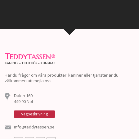
T
EDDY
TASSEN
®
KANINER - TILLBEHÖR - KUNSKAP
Har du frågor om våra produkter, kaniner eller tjänster är du
välkommen att mejla oss.
Dalen 160
449 90 Nol
Vägbeskrivning
info@teddytassen.se