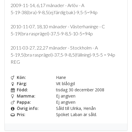
2009-11-14, 6,17 månader - Arlöv - A
5-19-38(bra)-9-8,5(ej färdig bak)-9,5-5=94p
2010-11-07, 18,10 månader - Västerhaninge - C
5-19(bra rasprägel)-37,5-9-8,5-10-5=94p
2011-03-27, 22,27 månader - Stockholm - A
5-19,5(bra rasprägel)-37,5-9-8,5(fällning)-9,5-5 = 94p
REG
Kön:
Hane
Färg:
Vit blåögd
Född:
tisdag 30 december 2008
Mamma:
Ej angiven
Pappa:
Ej angiven
Övrig info:
Såld till Ulrika, Henån
Pris:
Spöket Laban är såld.