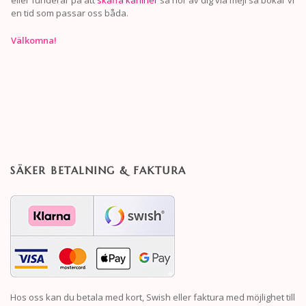
eller funderar på att
skaffa kaniner
så hör av dig via mejl så bokar vi
en tid som passar oss båda.
Välkomna!
SÄKER BETALNING & FAKTURA
Hos oss kan du betala med kort, Swish eller faktura med möjlighet till