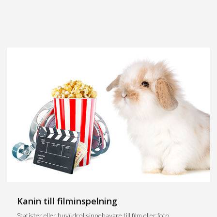
Kanin till filminspelning
Statister eller huvudrollsinnehavare till film eller foto.