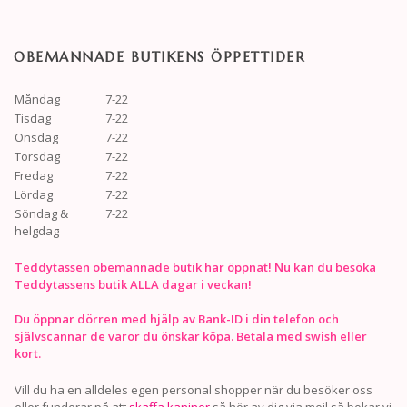
OBEMANNADE BUTIKENS ÖPPETTIDER
Måndag
7-22
Tisdag
7-22
Onsdag
7-22
Torsdag
7-22
Fredag
7-22
Lördag
7-22
Söndag &
7-22
helgdag
Teddytassen obemannade butik har öppnat! Nu kan du besöka
Teddytassens butik ALLA dagar i veckan!
Du öppnar dörren med hjälp av Bank-ID i din telefon och
självscannar de varor du önskar köpa. Betala med swish eller
kort.
Vill du ha en alldeles egen personal shopper när du besöker oss