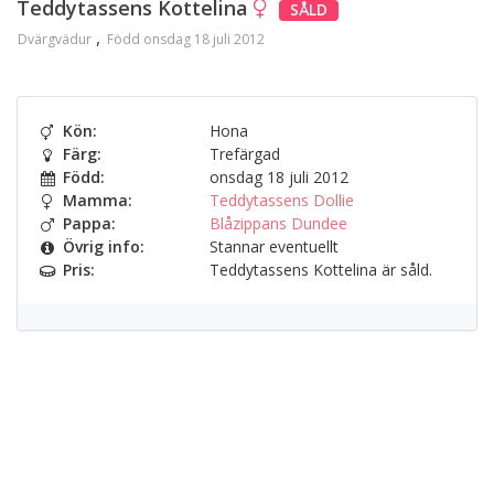
Teddytassens Kottelina
SÅLD
Dvärgvädur
Född onsdag 18 juli 2012
Kön:
Hona
Färg:
Trefärgad
Född:
onsdag 18 juli 2012
Mamma:
Teddytassens Dollie
Pappa:
Blåzippans Dundee
Övrig info:
Stannar eventuellt
Pris:
Teddytassens Kottelina är såld.