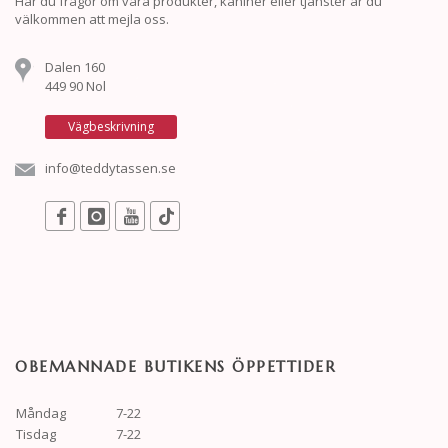
Har du frågor om våra produkter, kaniner eller tjänster är du
välkommen att mejla oss.
Dalen 160
449 90 Nol
Vägbeskrivning
info@teddytassen.se
OBEMANNADE BUTIKENS ÖPPETTIDER
Måndag
7-22
Tisdag
7-22