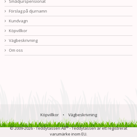
Smådjurspensionat
Förslag på djurnamn
Kundvagn
Köpvillkor
Vägbeskrivning
Om oss
Köpvillkor
•
Vägbeskrivning
®
© 2009-2026 - Teddytassen AB
- Teddytassen är ett registrerat
varumärke inom EU.