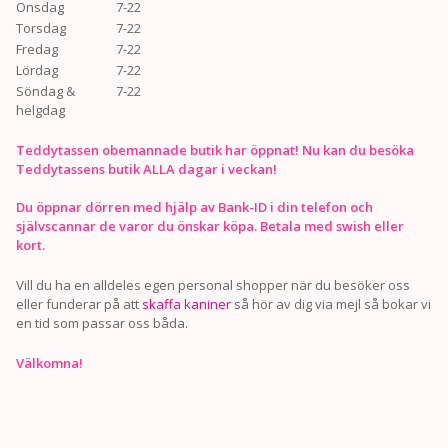
Onsdag
7-22
Torsdag
7-22
Fredag
7-22
Lördag
7-22
Söndag &
7-22
helgdag
Teddytassen obemannade butik har öppnat! Nu kan du besöka
Teddytassens butik ALLA dagar i veckan!
Du öppnar dörren med hjälp av Bank-ID i din telefon och
självscannar de varor du önskar köpa. Betala med swish eller
kort.
Vill du ha en alldeles egen personal shopper när du besöker oss
eller funderar på att
skaffa kaniner
så hör av dig via mejl så bokar vi
en tid som passar oss båda.
Välkomna!