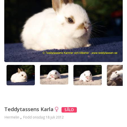
Teddytassens Karla
SÅLD
Hermelin
Född onsdag 18 juli 2012