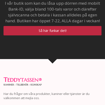
I vår butik som kan du låsa upp dörren med mobilt
Bank-ID, välja bland 100-tals varor och därefter
självscanna och betala i kassan alldeles på egen
hand. Butiken har öppet 7-22, ALLA dagar i veckan!
Så här funkar det!
T
EDDY
TASSEN
®
KANINER - TILLBEHÖR - KUNSKAP
Har du frågor om våra produkter, kaniner eller tjänster är du
välkommen att mejla oss.