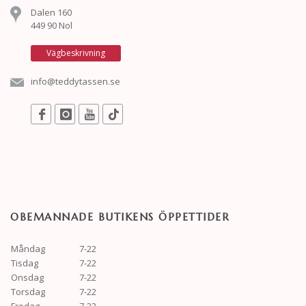
Dalen 160
449 90 Nol
Vägbeskrivning
info@teddytassen.se
OBEMANNADE BUTIKENS ÖPPETTIDER
Måndag
7-22
Tisdag
7-22
Onsdag
7-22
Torsdag
7-22
Fredag
7-22