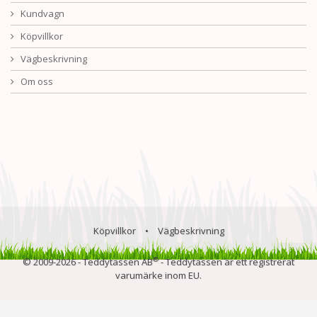
Kundvagn
Köpvillkor
Vägbeskrivning
Om oss
Köpvillkor
•
Vägbeskrivning
®
© 2009-2026 - Teddytassen AB
- Teddytassen är ett registrerat
varumärke inom EU.