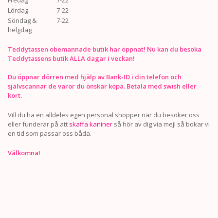
Lördag
7-22
Söndag &
7-22
helgdag
Teddytassen obemannade butik har öppnat! Nu kan du besöka
Teddytassens butik ALLA dagar i veckan!
Du öppnar dörren med hjälp av Bank-ID i din telefon och
självscannar de varor du önskar köpa. Betala med swish eller
kort.
Vill du ha en alldeles egen personal shopper när du besöker oss
eller funderar på att
skaffa kaniner
så hör av dig via mejl så bokar vi
en tid som passar oss båda.
Välkomna!