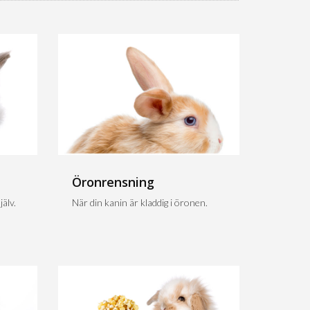
Öronrensning
älv.
När din kanin är kladdig i öronen.