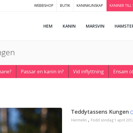
WEBBSHOP
BUTIK
KANINKUNSKAP
KANINER TILL
HEM
KANIN
MARSVIN
HAMSTE
ungen
hane?
Passar en kanin in?
Vid inflyttning
Ensam o
Teddytassens Kungen
Hermelin
Född söndag 1 april 201