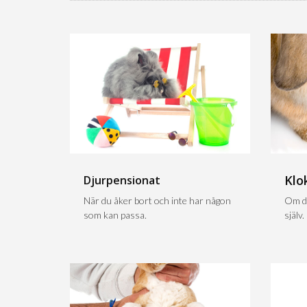
Klo
Djurpensionat
När du åker bort och inte har någon
Om du
som kan passa.
själv.