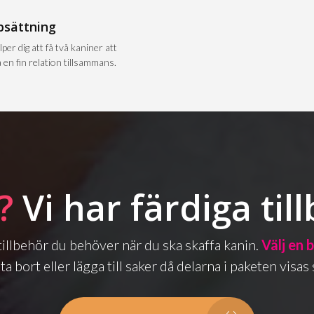
psättning
lper dig att få två kaniner att
 en fin relation tillsammans.
?
Vi har färdiga til
a tillbehör du behöver när du ska skaffa kanin.
Välj en 
ta bort eller lägga till saker då delarna i paketen vis