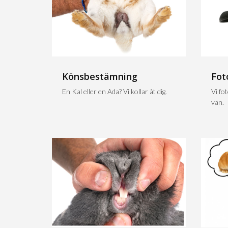
Könsbestämning
Fot
En Kal eller en Ada? Vi kollar åt dig.
Vi fo
vän.