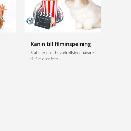
Kanin till filminspelning
n
Statister eller huvudrollsinnehavare
till film eller foto.