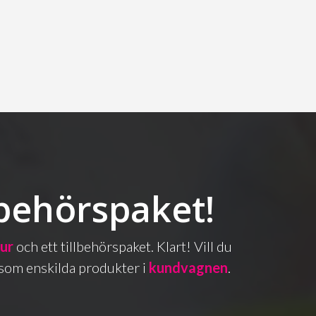
lbehörspaket!
bur
och ett tillbehörspaket. Klart! Vill du
as som enskilda produkter i
kundvagnen
.