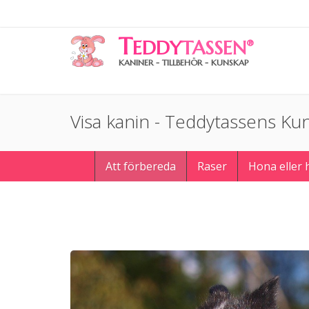
T
EDDY
TASSEN
®
KANINER - TILLBEHÖR - KUNSKAP
Visa kanin - Teddytassens K
Att förbereda
Raser
Hona eller 