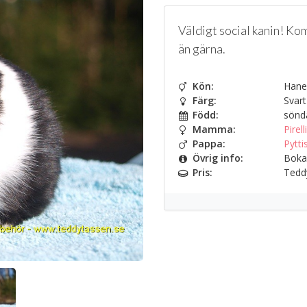
Väldigt social kanin! Ko
än gärna.
Kön:
Hane
Färg:
Svart
Född:
sönda
Mamma:
Pirelli
Pappa:
Pytti
Övrig info:
Bokad
Pris:
Teddy