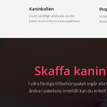
Kaninkollen
Iho
Få ett skriftligt utlåtande om din
Vi hjä
kanin av en erfaren kaninuppfödare.
skapa
Skaffa kanin
I våra färdiga tillbehörspaket ingår all
ändra i paketens innehåll kan du enkelt 