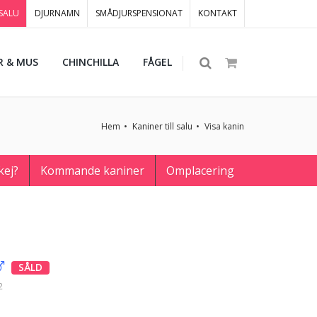
 SALU
DJURNAMN
SMÅDJURSPENSIONAT
KONTAKT
R & MUS
CHINCHILLA
FÅGEL
Hem
Kaniner till salu
Visa kanin
kej?
Kommande kaniner
Omplacering
SÅLD
2