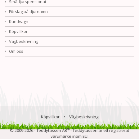
Smådjurspensionat
Förslag på djurnamn
Kundvagn
Köpvillkor
Vägbeskrivning
Om oss
Köpvillkor
•
Vägbeskrivning
®
© 2009-2026 - Teddytassen AB
- Teddytassen är ett registrerat
varumärke inom EU.