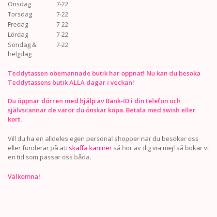
Onsdag
7-22
Torsdag
7-22
Fredag
7-22
Lördag
7-22
Söndag &
7-22
helgdag
Teddytassen obemannade butik har öppnat! Nu kan du besöka
Teddytassens butik ALLA dagar i veckan!
Du öppnar dörren med hjälp av Bank-ID i din telefon och
självscannar de varor du önskar köpa. Betala med swish eller
kort.
Vill du ha en alldeles egen personal shopper när du besöker oss
eller funderar på att
skaffa kaniner
så hör av dig via mejl så bokar vi
en tid som passar oss båda.
Välkomna!