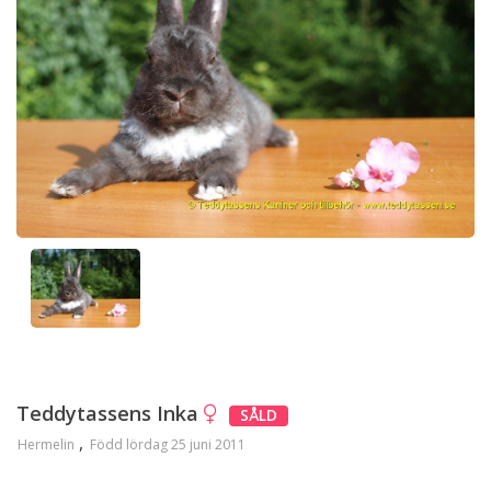
Teddytassens Inka
SÅLD
Hermelin
Född lördag 25 juni 2011