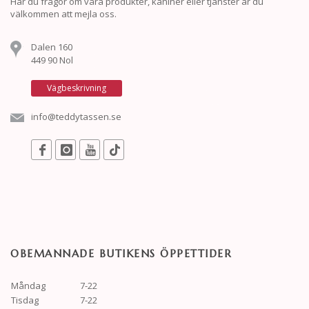
Har du frågor om våra produkter, kaniner eller tjänster är du
välkommen att mejla oss.
Dalen 160
449 90 Nol
Vägbeskrivning
info@teddytassen.se
OBEMANNADE BUTIKENS ÖPPETTIDER
Måndag
7-22
Tisdag
7-22