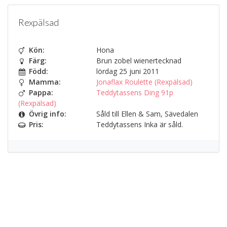
Rexpälsad
Kön:
Hona
Färg:
Brun zobel wienertecknad
Född:
lördag 25 juni 2011
Mamma:
Jonaflax Roulette (Rexpälsad)
Pappa:
Teddytassens Ding 91p
(Rexpälsad)
Övrig info:
Såld till Ellen & Sam, Sävedalen
Pris:
Teddytassens Inka är såld.