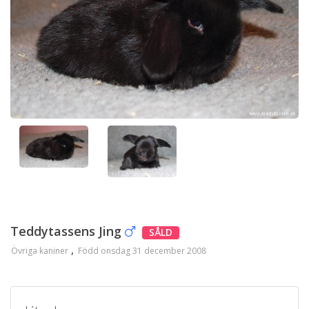
Teddytassens Jing
SÅLD
Övriga kaniner
Född onsdag 31 december 2008