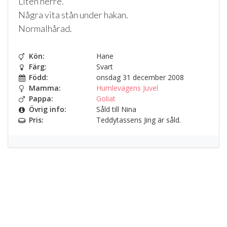
Liten herre.
Några vita stån under hakan.
Normalhårad.
Kön:
Hane
Färg:
Svart
Född:
onsdag 31 december 2008
Mamma:
Humlevägens Juvel
Pappa:
Goliat
Övrig info:
Såld till Nina
Pris:
Teddytassens Jing är såld.