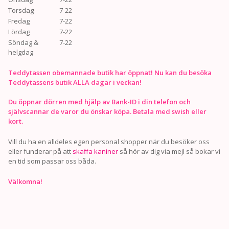
Torsdag
7-22
Fredag
7-22
Lördag
7-22
Söndag &
7-22
helgdag
Teddytassen obemannade butik har öppnat! Nu kan du besöka
Teddytassens butik ALLA dagar i veckan!
Du öppnar dörren med hjälp av Bank-ID i din telefon och
självscannar de varor du önskar köpa. Betala med swish eller
kort.
Vill du ha en alldeles egen personal shopper när du besöker oss
eller funderar på att
skaffa kaniner
så hör av dig via mejl så bokar vi
en tid som passar oss båda.
Välkomna!