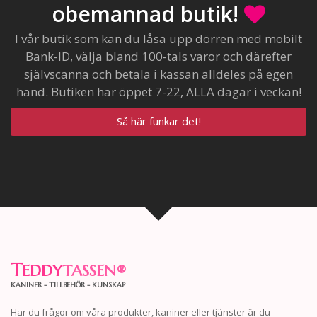
obemannad butik!
I vår butik som kan du låsa upp dörren med mobilt
Bank-ID, välja bland 100-tals varor och därefter
självscanna och betala i kassan alldeles på egen
hand. Butiken har öppet 7-22, ALLA dagar i veckan!
Så här funkar det!
T
EDDY
TASSEN
®
KANINER - TILLBEHÖR - KUNSKAP
Har du frågor om våra produkter, kaniner eller tjänster är du