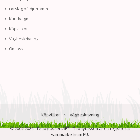
Förslag på djurnamn
Kundvagn
Köpvillkor
Vägbeskrivning
Om oss
Köpvillkor
•
Vägbeskrivning
®
© 2009-2026 - Teddytassen AB
- Teddytassen är ett registrerat
varumärke inom EU.