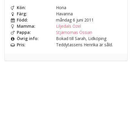
Kön:
Hona
Färg:
Havanna
Född:
måndag 6 juni 2011
Mamma:
Liljedals Özel
Pappa:
Stjärnornas Össian
Övrig info:
Bokad till Sarah, Lidköping
Pris:
Teddytassens Henrika är såld.