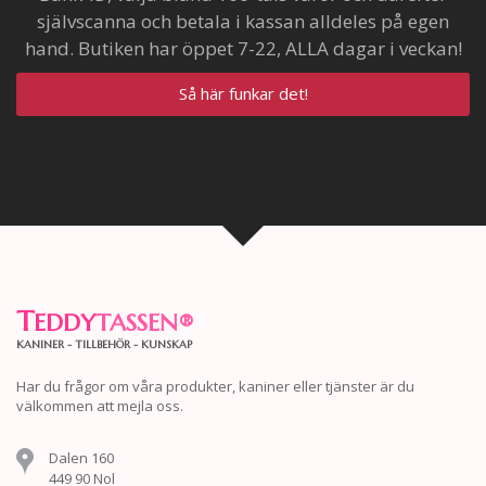
självscanna och betala i kassan alldeles på egen
hand. Butiken har öppet 7-22, ALLA dagar i veckan!
Så här funkar det!
T
EDDY
TASSEN
®
KANINER - TILLBEHÖR - KUNSKAP
Har du frågor om våra produkter, kaniner eller tjänster är du
välkommen att mejla oss.
Dalen 160
449 90 Nol