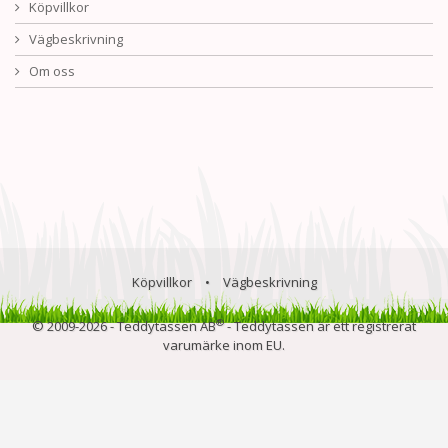
Köpvillkor
Vägbeskrivning
Om oss
Köpvillkor
•
Vägbeskrivning
®
© 2009-2026 - Teddytassen AB
- Teddytassen är ett registrerat
varumärke inom EU.