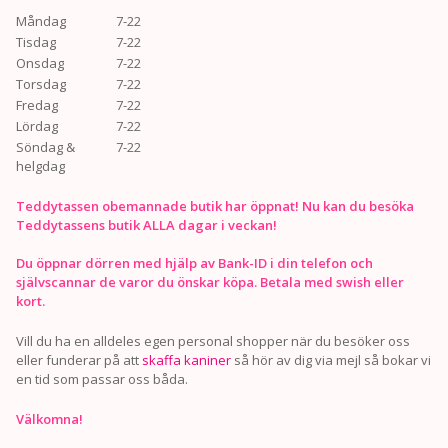
Måndag
7-22
Tisdag
7-22
Onsdag
7-22
Torsdag
7-22
Fredag
7-22
Lördag
7-22
Söndag &
7-22
helgdag
Teddytassen obemannade butik har öppnat! Nu kan du besöka
Teddytassens butik ALLA dagar i veckan!
Du öppnar dörren med hjälp av Bank-ID i din telefon och
självscannar de varor du önskar köpa. Betala med swish eller
kort.
Vill du ha en alldeles egen personal shopper när du besöker oss
eller funderar på att
skaffa kaniner
så hör av dig via mejl så bokar vi
en tid som passar oss båda.
Välkomna!