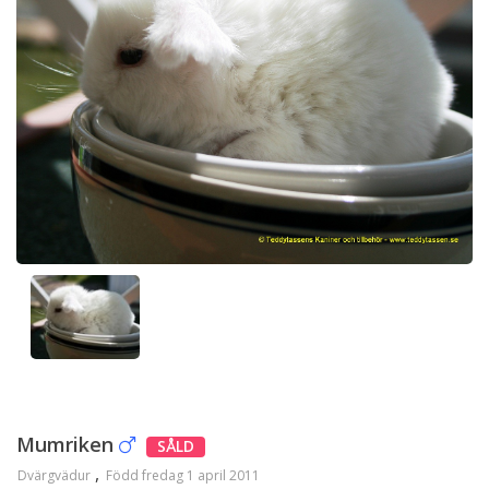
Mumriken
SÅLD
Dvärgvädur
Född fredag 1 april 2011