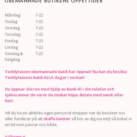
OBEMANNADE BUTIKENS ÖPPETTIDER
Måndag
7-22
Tisdag
7-22
Onsdag
7-22
Torsdag
7-22
Fredag
7-22
Lördag
7-22
Söndag &
7-22
helgdag
Teddytassen obemannade butik har öppnat! Nu kan du besöka
Teddytassens butik ALLA dagar i veckan!
Du öppnar dörren med hjälp av Bank-ID i din telefon och
självscannar de varor du önskar köpa. Betala med swish eller
kort.
Vill du ha en alldeles egen personal shopper när du besöker oss
eller funderar på att
skaffa kaniner
så hör av dig via mejl så bokar vi
en tid som passar oss båda.
Välkomna!