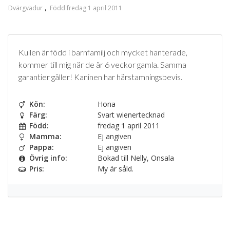
Dvärgvädur
Född fredag 1 april 2011
Kullen är född i barnfamilj och mycket hanterade,
kommer till mig när de är 6 veckor gamla. Samma
garantier gäller! Kaninen har härstamningsbevis.
Kön:
Hona
Färg:
Svart wienertecknad
Född:
fredag 1 april 2011
Mamma:
Ej angiven
Pappa:
Ej angiven
Övrig info:
Bokad till Nelly, Onsala
Pris:
My är såld.