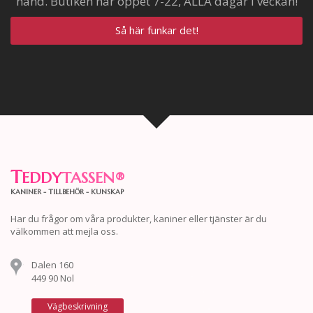
hand. Butiken har öppet 7-22, ALLA dagar i veckan!
Så här funkar det!
T
EDDY
TASSEN
®
KANINER - TILLBEHÖR - KUNSKAP
Har du frågor om våra produkter, kaniner eller tjänster är du
välkommen att mejla oss.
Dalen 160
449 90 Nol
Vägbeskrivning