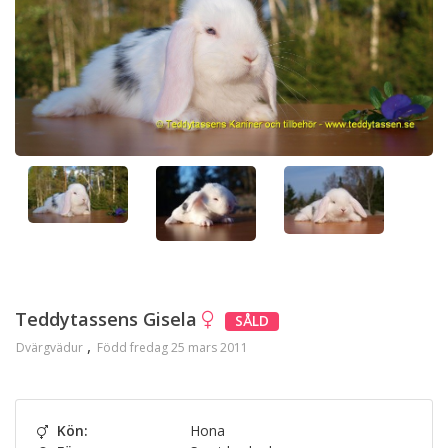
Teddytassens Gisela
SÅLD
Dvärgvädur
Född fredag 25 mars 2011
Kön:
Hona