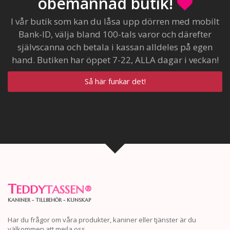
obemannad butik!
I vår butik som kan du låsa upp dörren med mobilt
Bank-ID, välja bland 100-tals varor och därefter
självscanna och betala i kassan alldeles på egen
hand. Butiken har öppet 7-22, ALLA dagar i veckan!
Så här funkar det!
T
EDDY
TASSEN
®
KANINER - TILLBEHÖR - KUNSKAP
Har du frågor om våra produkter, kaniner eller tjänster är du
välkommen att mejla oss.