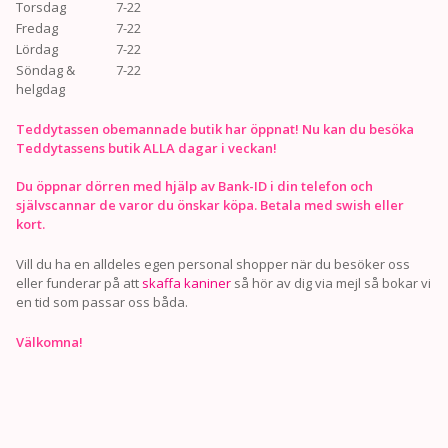
Torsdag
7-22
Fredag
7-22
Lördag
7-22
Söndag &
7-22
helgdag
Teddytassen obemannade butik har öppnat! Nu kan du besöka
Teddytassens butik ALLA dagar i veckan!
Du öppnar dörren med hjälp av Bank-ID i din telefon och
självscannar de varor du önskar köpa. Betala med swish eller
kort.
Vill du ha en alldeles egen personal shopper när du besöker oss
eller funderar på att
skaffa kaniner
så hör av dig via mejl så bokar vi
en tid som passar oss båda.
Välkomna!