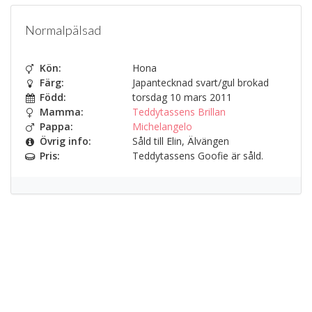
Normalpälsad
Kön:
Hona
Färg:
Japantecknad svart/gul brokad
Född:
torsdag 10 mars 2011
Mamma:
Teddytassens Brillan
Pappa:
Michelangelo
Övrig info:
Såld till Elin, Älvängen
Pris:
Teddytassens Goofie är såld.