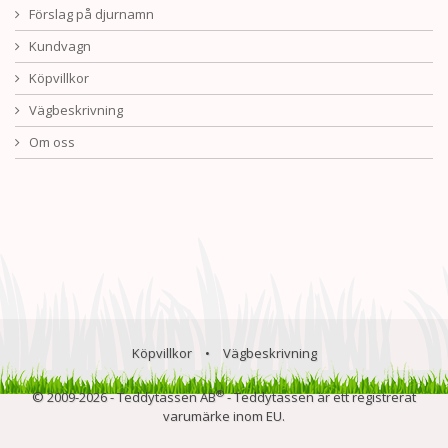
Förslag på djurnamn
Kundvagn
Köpvillkor
Vägbeskrivning
Om oss
Köpvillkor
•
Vägbeskrivning
®
© 2009-2026 - Teddytassen AB
- Teddytassen är ett registrerat
varumärke inom EU.