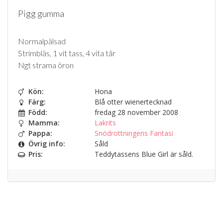
Pigg gumma
Normalpälsad
Strimbläs, 1 vit tass, 4 vita tår
Ngt strama öron
Kön:
Hona
Färg:
Blå otter wienertecknad
Född:
fredag 28 november 2008
Mamma:
Lakrits
Pappa:
Snödrottningens Fantasi
Övrig info:
Såld
Pris:
Teddytassens Blue Girl är såld.