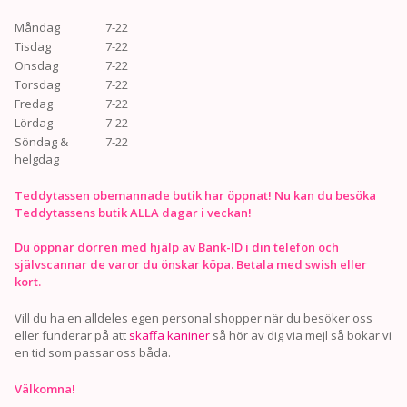
Måndag
7-22
Tisdag
7-22
Onsdag
7-22
Torsdag
7-22
Fredag
7-22
Lördag
7-22
Söndag &
7-22
helgdag
Teddytassen obemannade butik har öppnat! Nu kan du besöka
Teddytassens butik ALLA dagar i veckan!
Du öppnar dörren med hjälp av Bank-ID i din telefon och
självscannar de varor du önskar köpa. Betala med swish eller
kort.
Vill du ha en alldeles egen personal shopper när du besöker oss
eller funderar på att
skaffa kaniner
så hör av dig via mejl så bokar vi
en tid som passar oss båda.
Välkomna!