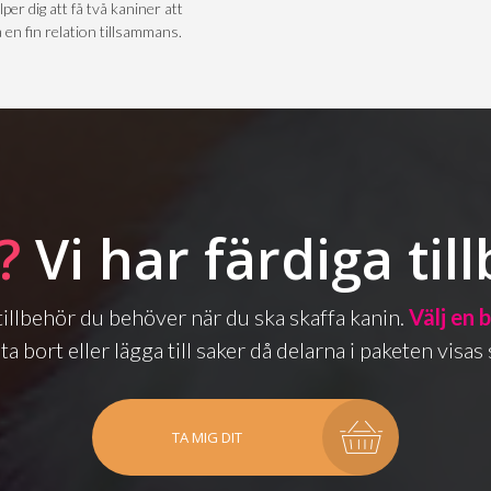
lper dig att få två kaniner att
 en fin relation tillsammans.
?
Vi har färdiga til
a tillbehör du behöver när du ska skaffa kanin.
Välj en 
ta bort eller lägga till saker då delarna i paketen vis
TA MIG DIT