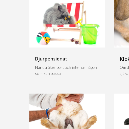
Klo
Djurpensionat
När du åker bort och inte har någon
Om du
som kan passa.
själv.