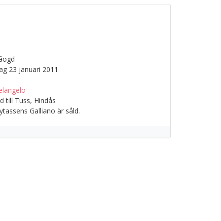
a
låögd
g 23 januari 2011
elangelo
 till Tuss, Hindås
tassens Galliano är såld.