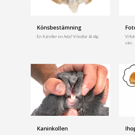
Könsbestämning
Fot
En Kal eller en Ada? Vi kollar åt dig.
Vi fo
vän.
Kaninkollen
Iho