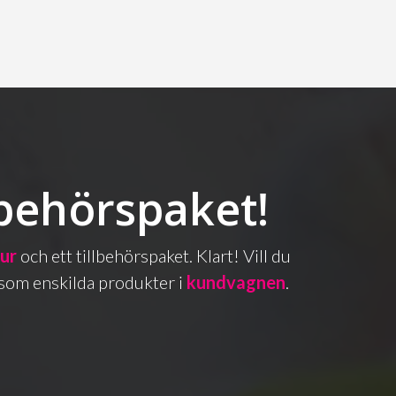
lbehörspaket!
bur
och ett tillbehörspaket. Klart! Vill du
as som enskilda produkter i
kundvagnen
.