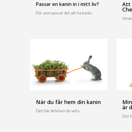
Att
Passar en kanin in i mitt liv?
Che
För vem passar det att ha kanin.
Innan
När du får hem din kanin
Min
är 
Det här behöver du veta
Det h