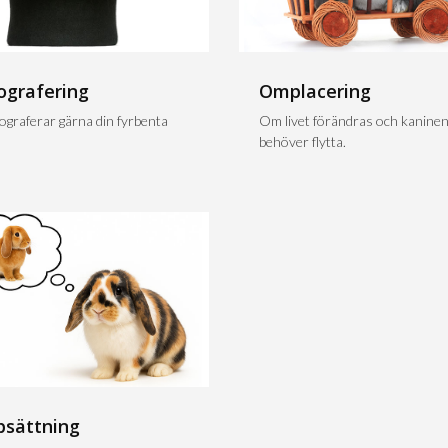
ografering
Omplacering
tograferar gärna din fyrbenta
Om livet förändras och kanine
behöver flytta.
psättning