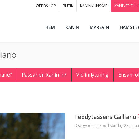
WEBBSHOP
BUTIK
KANINKUNSKAP
KANINER TILL
HEM
KANIN
MARSVIN
HAMSTE
liano
hane?
Passar en kanin in?
Vid inflyttning
Ensam o
Teddytassens Galliano
Dvärgvädur
Född söndag 23 janua