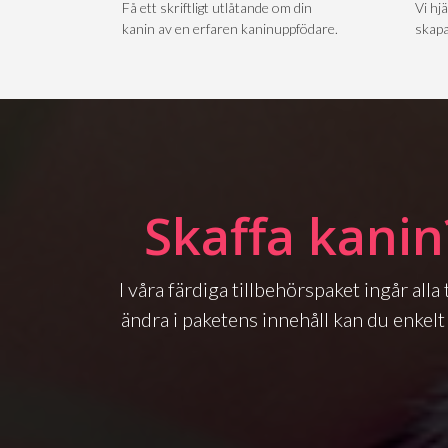
Få ett skriftligt utlåtande om din
Vi hjä
kanin av en erfaren kaninuppfödare.
skapa
Skaffa kanin
I våra färdiga tillbehörspaket ingår all
ändra i paketens innehåll kan du enkelt 