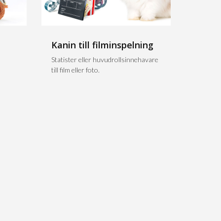
Kanin till filminspelning
n
Statister eller huvudrollsinnehavare
till film eller foto.