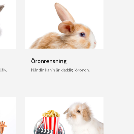
Öronrensning
älv.
När din kanin är kladdig i öronen.