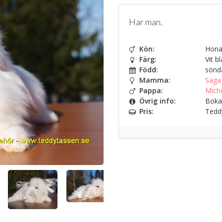
Har man.
Kön:
Hon
Färg:
Vit b
Född:
sönda
Mamma:
Saga
Pappa:
Mich
Övrig info:
Bokad
Pris:
Teddy