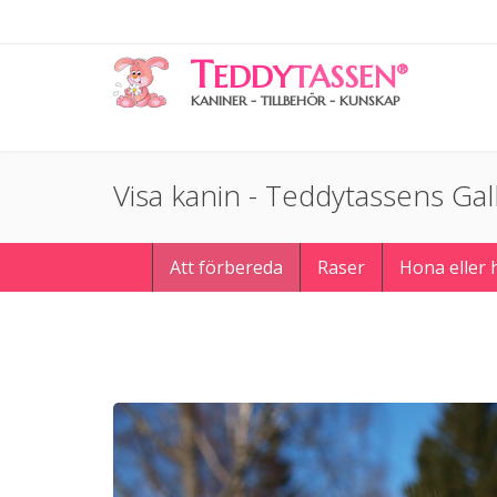
T
EDDY
TASSEN
®
KANINER - TILLBEHÖR - KUNSKAP
Visa kanin - Teddytassens Gal
Att förbereda
Raser
Hona eller 