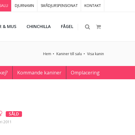
 SALU
DJURNAMN
SMÅDJURSPENSIONAT
KONTAKT
R & MUS
CHINCHILLA
FÅGEL
Hem
Kaniner till salu
Visa kanin
kej?
Kommande kaniner
Omplacering
SÅLD
ri 2011