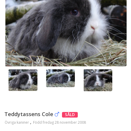
Teddytassens Cole
SÅLD
Övriga kaniner
Född fredag 28 november 2008