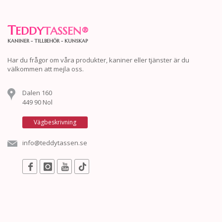
T
EDDY
TASSEN
®
KANINER - TILLBEHÖR - KUNSKAP
Har du frågor om våra produkter, kaniner eller tjänster är du
välkommen att mejla oss.
Dalen 160
449 90 Nol
Vägbeskrivning
info@teddytassen.se