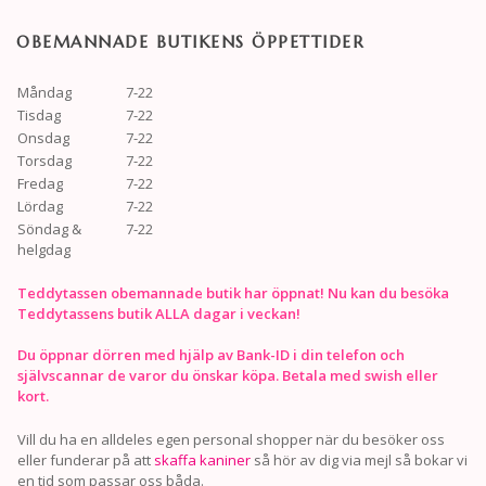
OBEMANNADE BUTIKENS ÖPPETTIDER
Måndag
7-22
Tisdag
7-22
Onsdag
7-22
Torsdag
7-22
Fredag
7-22
Lördag
7-22
Söndag &
7-22
helgdag
Teddytassen obemannade butik har öppnat! Nu kan du besöka
Teddytassens butik ALLA dagar i veckan!
Du öppnar dörren med hjälp av Bank-ID i din telefon och
självscannar de varor du önskar köpa. Betala med swish eller
kort.
Vill du ha en alldeles egen personal shopper när du besöker oss
eller funderar på att
skaffa kaniner
så hör av dig via mejl så bokar vi
en tid som passar oss båda.