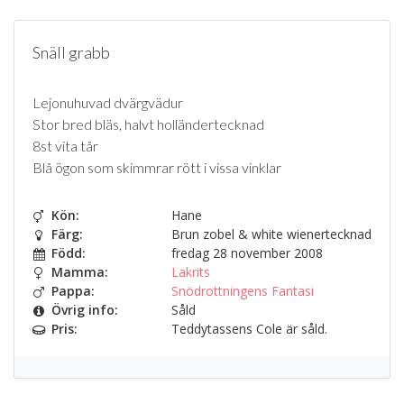
Snäll grabb
Lejonuhuvad dvärgvädur
Stor bred bläs, halvt holländertecknad
8st vita tår
Blå ögon som skimmrar rött i vissa vinklar
Kön:
Hane
Färg:
Brun zobel & white wienertecknad
Född:
fredag 28 november 2008
Mamma:
Lakrits
Pappa:
Snödrottningens Fantasi
Övrig info:
Såld
Pris:
Teddytassens Cole är såld.